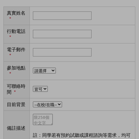
真實姓名
*
行動電話
*
電子郵件
*
參加地點
*
可聯絡時
間
*
目前背景
備註描述
註：同學若有預約試聽或課程諮詢等需求，均可