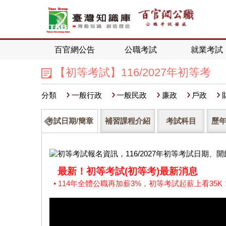
百官網公告
公職考試
就業考試
【初等考試】116/2027年初等考
分類
一般行政
一般民政
廉政
戶政
考試日期/簡章
補習課程介紹
考試科目
歷
最新！初等考試(初等考)最新消息
• 114年全體公職再加薪3%，初等考試起薪上看35K