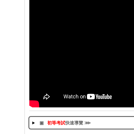
▣
初等考試
快速導覽 ⋙