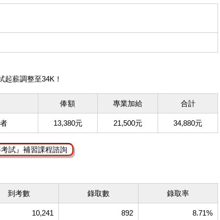
試起薪調整至34K！
俸額
專業加給
合計
者
13,380元
21,500元
34,880元
等考試』補習課程諮詢
到考數
錄取數
錄取率
10,241
892
8.71%