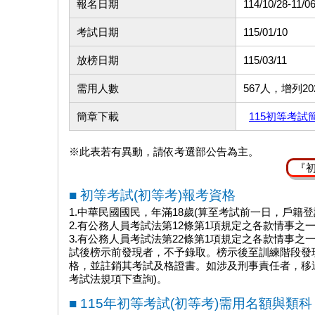
報名日期
114/10/28-11/0
考試日期
115/01/10
放榜日期
115/03/11
需用人數
567人，增列2
簡章下載
115初等考試
※此表若有異動，請依考選部公告為主。
『
■ 初等考試(初等考)報考資格
1.中華民國國民，年滿18歲(算至考試前一日，戶籍
2.有公務人員考試法第12條第1項規定之各款情事之
3.有公務人員考試法第22條第1項規定之各款情事
試後榜示前發現者，不予錄取。榜示後至訓練階段發
格，並註銷其考試及格證書。如涉及刑事責任者，移送
考試法規項下查詢)。
■ 115年初等考試(初等考)需用名額與類科