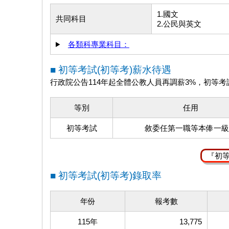
1.國文
共同科目
2.公民與英文
各類科專業科目：
■ 初等考試(初等考)薪水待遇
行政院公告114年起全體公教人員再調薪3%，初等考
等別
任用
初等考試
敘委任第一職等本俸一級
『初
■ 初等考試(初等考)錄取率
年份
報考數
115年
13,775