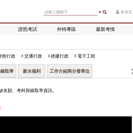
會員登
證照考試
外特專區
最新考情
財稅行政
交通行政
經建行政
電子工程
年錄取率
薪水福利
工作介紹與分發單位
！