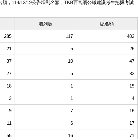
用名額，114/12/19公告增列名額，TKB百官網公職建議考生把握考試
增列數
總名額
285
117
402
21
5
26
37
10
47
27
5
32
18
1
19
3
1
4
9
7
16
11
6
17
55
16
71