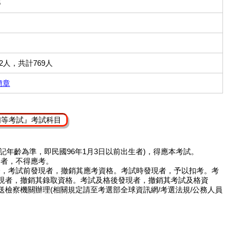
6
02人，共計769人
簡章
初等考試』考試科目
登記年齡為準，即民國96年1月3日以前出生者)，得應本考試。
一者，不得應考。
之一，考試前發現者，撤銷其應考資格。考試時發現者，予以扣考。考
現者，撤銷其錄取資格。考試及格後發現者，撤銷其考試及格資
檢察機關辦理(相關規定請至考選部全球資訊網/考選法規/公務人員