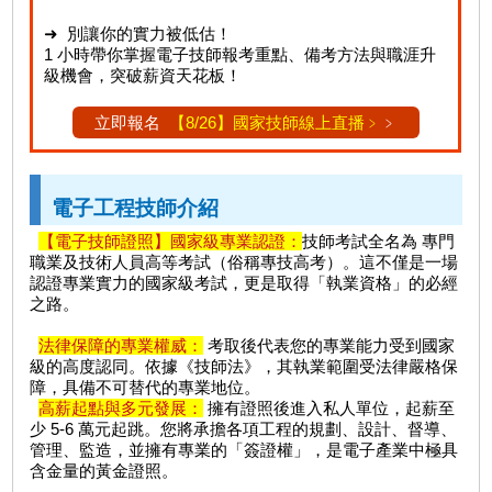
➜ 別讓你的實力被低估！
1 小時帶你掌握電子技師報考重點、備考方法與職涯升
級機會，突破薪資天花板！
立即報名
【8/26】國家技師線上直播﹥
﹥
電子工程技師介紹
【電子技師證照】國家級專業認證：
技師考試全名為 專門
職業及技術人員高等考試（俗稱專技高考）。這不僅是一場
認證專業實力的國家級考試，更是取得「執業資格」的必經
之路。
法律保障的專業權威：
考取後代表您的專業能力受到國家
級的高度認同。依據《技師法》，其執業範圍受法律嚴格保
障，具備不可替代的專業地位。
高薪起點與多元發展：
擁有證照後進入私人單位，起薪至
少 5-6 萬元起跳。您將承擔各項工程的規劃、設計、督導、
管理、監造，並擁有專業的「簽證權」，是電子產業中極具
含金量的黃金證照。