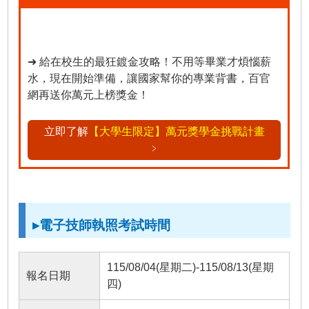
➜ 給在校生的最狂鍍金攻略！不用等畢業才煩惱薪
水，現在開始準備，讓國家幫你的專業背書，百官
網再送你萬元上榜獎金！
立即了解
【大學生限定】萬元獎學金挑戰計畫
﹥
▸電子技師執照考試時間
115/08/04(星期二)-115/08/13(星期
報名日期
四)