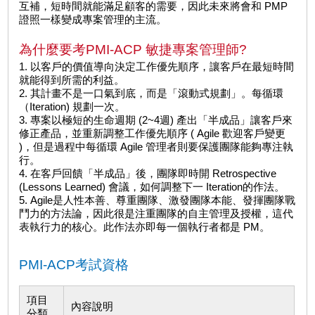
互補，短時間就能滿足顧客的需要，因此未來將會和 PMP
證照一樣變成專案管理的主流。
為什麼要考PMI-ACP 敏捷專案管理師?
1. 以客戶的價值導向決定工作優先順序，讓客戶在最短時間
就能得到所需的利益。
2. 其計畫不是一口氣到底，而是「滾動式規劃」。每循環
（Iteration) 規劃一次。
3. 專案以極短的生命週期 (2~4週) 產出「半成品」讓客戶來
修正產品，並重新調整工作優先順序 ( Agile 歡迎客戶變更
)，但是過程中每循環 Agile 管理者則要保護團隊能夠專注執
行。
4. 在客戶回饋「半成品」後，團隊即時開 Retrospective
(Lessons Learned) 會議，如何調整下一 Iteration的作法。
5. Agile是人性本善、尊重團隊、激發團隊本能、發揮團隊戰
鬥力的方法論，因此很是注重團隊的自主管理及授權，這代
表執行力的核心。此作法亦即每一個執行者都是 PM。
PMI-ACP考試資格
項目
內容說明
分類