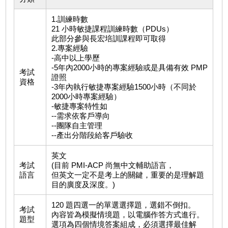
1.訓練時數
21 小時敏捷課程訓練時數（PDUs）
此部分參與長宏培訓課程即可取得
2.專案經驗
-高中以上學歷
-5年內2000小時的專案經驗或是具備有效 PMP
考試
證照
資格
-3年內執行敏捷專案經驗1500小時（不同於
2000小時專案經驗）
-敏捷專案特性如
--需求依客戶導向
--團隊自主管理
--產出分階段給客戶驗收
英文
考試
(目前 PMI-ACP 尚無中文輔助語言，
語言
但英文一定不是考上的關鍵，重要的是理解題
目的廣度及深度。)
120 題四選一的單選選擇題，選錯不倒扣。
考試
內容皆為模擬情境題，以電腦作答方式進行。
題型
選項為四個情境答案組成，必須選擇最佳解