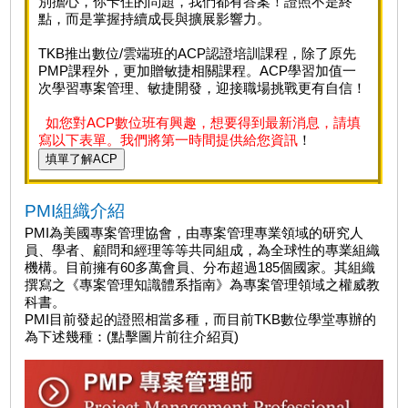
別擔心，你卡住的問題，我們都有答案！證照不是終
點，而是掌握持續成長與擴展影響力。
TKB推出數位/雲端班的ACP認證培訓課程，除了原先
PMP課程外，更加贈敏捷相關課程。ACP學習加值一
次學習專案管理、敏捷開發，迎接職場挑戰更有自信！
如您對ACP數位班有興趣，想要得到最新消息，請填
寫以下表單。我們將第一時間提供給您資訊
！
填單了解ACP
PMI組織介紹
PMI為美國專案管理協會，由專案管理專業領域的研究人
員、學者、顧問和經理等等共同組成，為全球性的專業組織
機構。目前擁有60多萬會員、分布超過185個國家。其組織
撰寫之《專案管理知識體系指南》為專案管理領域之權威教
科書。
PMI目前發起的證照相當多種，而目前TKB數位學堂專辦的
為下述幾種：(點擊圖片前往介紹頁)