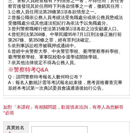
三、警察人員經查核有下列情形之一者，不得任用；於任警
察官後發現其於任用時下列各款情事之一者，撤銷其任用：
1.公務人員任用法第28條第1項各款情形之一。
2.曾服公職依公務人員考績法受免職處分或依公務員懲戒法
受撤職處分或其他違法犯紀行為依法予以免職處分。
3.曾列警察職權行使法第15條第1項各款之治安顧慮人口。
4.曾犯刑法第268條、中華民國95年7月1日刑法修正施行前
第267條、第350條之罪，經有罪判決確定。
5.依刑事訴訟程序被羈押或通緝中。
6.曾經中央警察大學、中央警官學校、臺灣警察專科學校、
臺灣警察學校、軍事院校勒令退學或開除學籍。
7.依其他法律規定不得為公務人員。
※警察特考Q&A
Q：請問警察特考報名人數何時公布？
A：報名人數統計需等考試報名結束後，應考資格審查完畢
並經本考試第一次典試委員會議通過後始行公告。
如對「本課程」有相關問題，歡迎填表洽詢，有專人為您解答
*必填
真實姓名