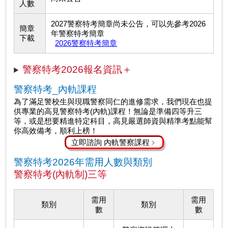
人數
2027警察特考簡章尚未公告，可以先參考2026
簡章
年警察特考簡章
下載
2026警察特考簡章
警察特考2026報名資
訊＋
警察特考_內軌課程
為了滿足警校生與現職警察同仁的進修需求，我們現在也提
供專業的高見警察特考(內軌)課程！無論是準備四等升三
等，或是想要精進特定科目，高見嚴選師資與精準考點能幫
你高效備考，順利上榜！
立即諮詢 內軌警察課程﹥
警察特考2026年需用人數與類別
警察特考(內軌制)三等
需用
需用
類別
類別
數
數