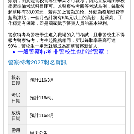
類別，由於是警校警專生畢業才可報考，因此直接藉由學校
學習準備考試科目即可。以警察特考四等考試為例，錄取後
起薪即有38,000元，若再加上警勤加給、外勤勤務加班費等
超勤津貼，一個月合計將有6萬元以上的高薪，起薪高、工
作穩定有保障，即是國家賦予警察人員的基本福利。
警察特考為警校學生進入職場的入門考試，且非警校生不得
報考警察特考，考生起跑點相同，所以錄取率最高可達
99%，警校生一畢業就能成為高薪警察新鮮人。
▸ 一般警察特考-非警校生也能當警察！
警察特考2027報名資訊
報名
預計116/3月
日期
考試
預計116/6月
日期
放榜
預計116/8月
日期
需用
尚未公告