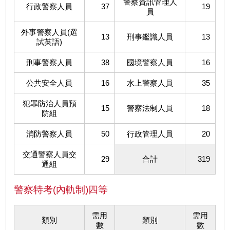
警察資訊管理人
行政警察人員
37
19
員
外事警察人員(選
13
刑事鑑識人員
13
試英語)
刑事警察人員
38
國境警察人員
16
公共安全人員
16
水上警察人員
35
犯罪防治人員預
15
警察法制人員
18
防組
消防警察人員
50
行政管理人員
20
交通警察人員交
29
合計
319
通組
警察特考(內軌制)四等
需用
需用
類別
類別
數
數