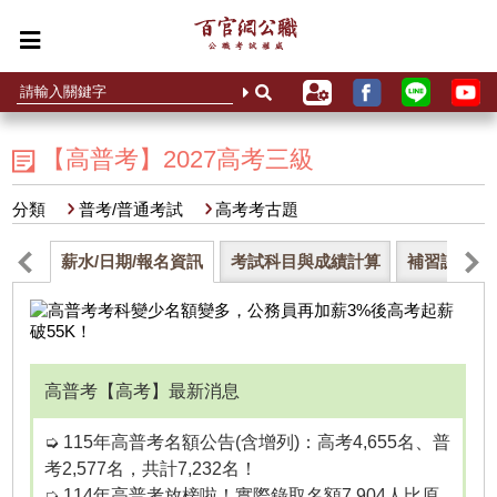
【高普考】2027高考三級
分類
普考/普通考試
高考考古題
薪水/日期/報名資訊
考試科目與成績計算
補習課程與
高普考【高考】最新消息
➭ 115年高普考名額公告(含增列)：高考4,655名、普
考2,577名，共計7,232名！
➭ 114年高普考放榜啦！實際錄取名額7,904人比原