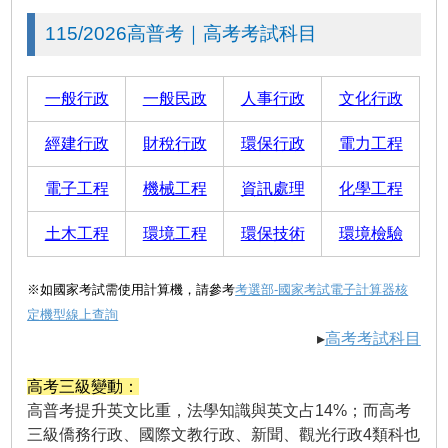
115/2026高普考｜高考考試科目
一般行政
一般民政
人事行政
文化行政
經建行政
財稅行政
環保行政
電力工程
電子工程
機械工程
資訊處理
化學工程
土木工程
環境工程
環保技術
環境檢驗
※如國家考試需使用計算機，請參考
考選部-國家考試電子計算器核
定機型線上查詢
▸
高考考試科目
高考三級變動：
高普考提升英文比重，法學知識與英文占14%；而高考
三級僑務行政、國際文教行政、新聞、觀光行政4類科也