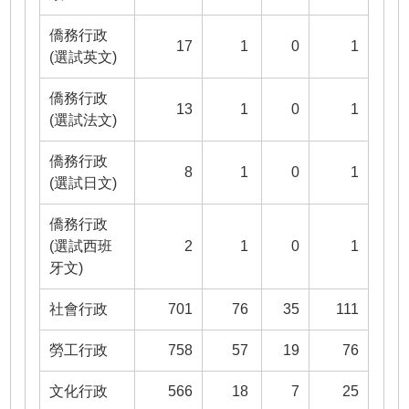
僑務行政
17
1
0
1
(選試英文)
僑務行政
13
1
0
1
(選試法文)
僑務行政
8
1
0
1
(選試日文)
僑務行政
(選試西班
2
1
0
1
牙文)
社會行政
701
76
35
111
勞工行政
758
57
19
76
文化行政
566
18
7
25