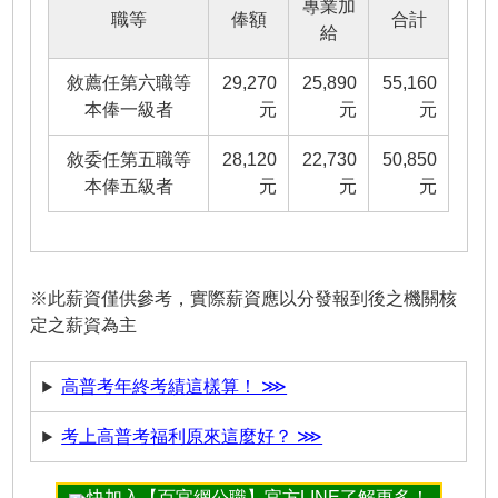
專業加
職等
俸額
合計
給
敘薦任第六職等
29,270
25,890
55,160
本俸一級者
元
元
元
敘委任第五職等
28,120
22,730
50,850
本俸五級者
元
元
元
※此薪資僅供參考，實際薪資應以分發報到後之機關核
定之薪資為主
高普考年終考績這樣算！ ⋙
考上高普考福利原來這麼好？ ⋙
快加入【百官網公職】官方LINE了解更多！