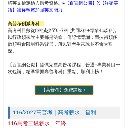
將英文檢定納入應考資格。
▸【百官網公職】X【洋碩美
語】讓你輕鬆加強英文能力
高普考刪減考科：
高考科目數從8科減少至6~7科 (共同2科+專業4或5科)。
以行政類來說主要都是法條，僅記憶背誦；而技術類多
數類科會限制科系背景，所以對考生來說並不會太艱
深。
【百官網公職】提供完整高普考課程，普通+專業科目一
次包辦，精準掌握高普考科目重點、順利上榜！
【高普考】免費講座﹥
116/2027高普考｜高考薪水、福利
116高考三級薪水、年終