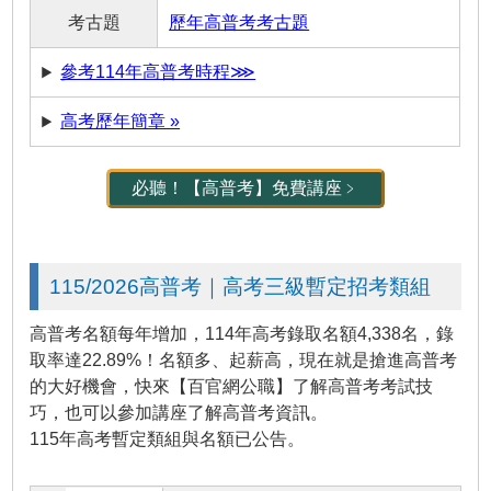
考古題
歷年高普考考古題
參考114年高普考時程⋙
高考歷年簡章 »
必聽！【高普考】免費講座﹥
115/2026高普考｜高考三級暫定招考類組
高普考名額每年增加，114年高考錄取名額4,338名，錄
取率達22.89%！名額多、起薪高，現在就是搶進高普考
的大好機會，快來【百官網公職】了解高普考考試技
巧，也可以參加講座了解高普考資訊。
115年高考暫定類組與名額已公告。