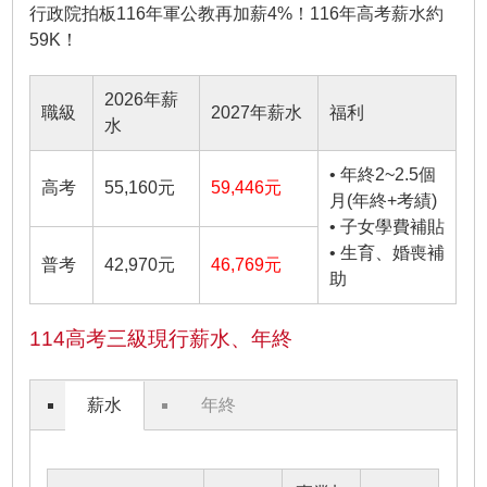
行政院拍板116年軍公教再加薪4%！116年高考薪水約
59K！
2026年薪
職級
2027年薪水
福利
水
• 年終2~2.5個
高考
55,160元
59,446元
月(年終+考績)
• 子女學費補貼
• 生育、婚喪補
普考
42,970元
46,769元
助
114高考三級現行薪水、年終
薪水
年終