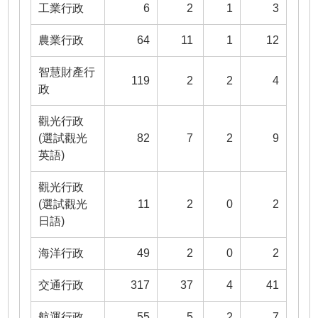
工業行政
6
2
1
3
農業行政
64
11
1
12
智慧財產行
119
2
2
4
政
觀光行政
(選試觀光
82
7
2
9
英語)
觀光行政
(選試觀光
11
2
0
2
日語)
海洋行政
49
2
0
2
交通行政
317
37
4
41
航運行政
55
5
2
7