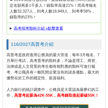
定名額再多1千多人！錄取率高達21%！而高考報名
人數32,327人，到考人數18,949人，到考率58%，
錄取率約23%！
高考招考類科介紹 »點擊查看
116/2027高普考介紹
高普考是政府進用公務員的最大管道，每年3月報名、7
月舉行考試，高考普考的類科多，不論是理工、商管、
法律或是人文背景的考生都有相對應的類科可進行報
考。考公職具有一般民間企業沒有的諸多優點，最大的
優勢在於工作的穩定性、薪資福利。
人力銀行的統計調查中，公務員是大眾認為最夢幻的工
作，
高普考起薪為42K-55K，高考錄取後起薪破55K！