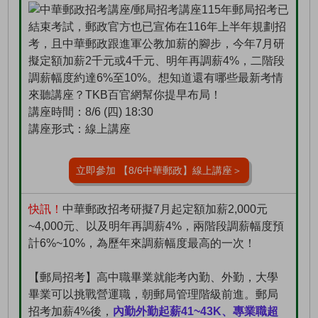
115年郵局招考已
結束考試，郵政官方也已宣佈在116年上半年規劃招
考，且中華郵政跟進軍公教加薪的腳步，今年7月研
擬定額加薪2千元或4千元、明年再調薪4%，二階段
調薪幅度約達6%至10%。想知道還有哪些最新考情
來聽講座？TKB百官網幫你提早布局！
講座時間：8/6 (四) 18:30
講座形式：線上講座
立即參加 【8/6中華郵政】線上講座＞
快訊！
中華郵政招考研擬7月起定額加薪2,000元
~4,000元、以及明年再調薪4%，兩階段調薪幅度預
計6%~10%，為歷年來調薪幅度最高的一次！
【郵局招考】高中職畢業就能考內勤、外勤，大學
畢業可以挑戰營運職，朝郵局管理階級前進。郵局
招考加薪4%後，
內勤外勤起薪41~43K、專業職超