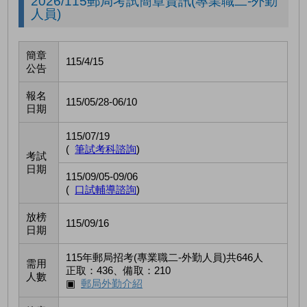
2026/115郵局考試簡章資訊(專業職二-外勤
人員)
簡章
115/4/15
公告
報名
115/05/28-06/10
日期
115/07/19
(
筆試考科諮詢
)
考試
日期
115/09/05-09/06
(
口試輔導諮詢
)
放榜
115/09/16
日期
115年郵局招考(專業職二-外勤人員)共646人
需用
正取：436、備取：210
人數
▣
郵局外勤介紹