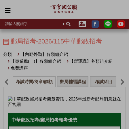
郵局招考-2026/115中華郵政招考
分類
【內勤外勤】各類組介紹
【專業職(一)】各類組介紹
【營運職】各類組介紹
免費講座
考試時間/簡章/缺額
郵局補習課程
考試科目
薪
中華郵政招考/郵局招考報考優勢