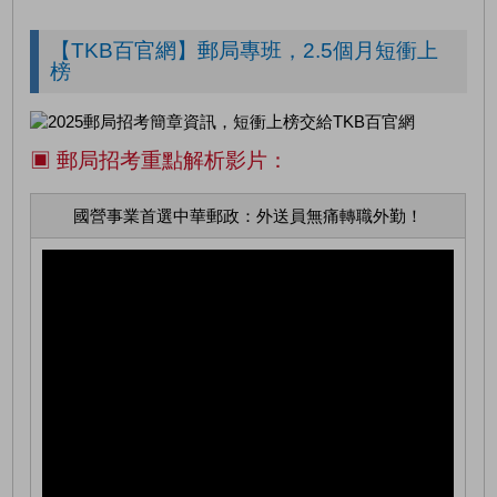
【TKB百官網】郵局專班，2.5個月短衝上
榜
▣ 郵局招考重點解析影片：
國營事業首選中華郵政：外送員無痛轉職外勤！