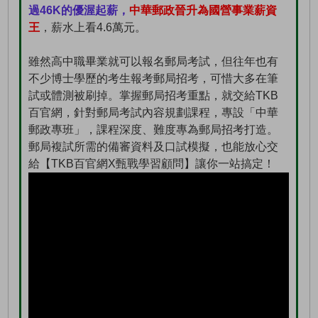
過46K的優渥起薪，
中華郵政晉升為國營事業薪資
王
，薪水上看4.6萬元。
雖然高中職畢業就可以報名郵局考試，但往年也有
不少博士學歷的考生報考郵局招考，可惜大多在筆
試或體測被刷掉。掌握郵局招考重點，就交給TKB
百官網，針對郵局考試內容規劃課程，專設「中華
郵政專班」，課程深度、難度專為郵局招考打造。
郵局複試所需的備審資料及口試模擬，也能放心交
給【TKB百官網X甄戰學習顧問】讓你一站搞定！