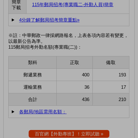
簡章
115年郵局招考(專業職二-外勤人員)簡章
下載
4分鐘了解郵局招考簡章重點»
※註：中華郵政一律採網路報名，上表各項內容若有變更，
以最新公告為準。
115郵局招考外勤名額(專業職(二))：
類科
正取
備取
郵遞業務
400
193
運輸業務
36
17
合計
436
210
各郵局/地區需用名額：
百官網【外勤專班】！立即試聽 »