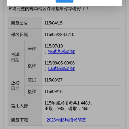
離考試只有不到2個月，想順利搶下郵局招考名額？TKB百
官網完整的郵局補習課程都幫你準備好了！
簡章公告
115/04/15
報名日期
115/05/28-06/10
115/07/19
筆試
(
筆試考科諮詢
)
考試
日期
115/09/05-09/06
複試
(
口試輔導諮詢
)
筆試
115/08/27
放榜
日期
複試
115/09/16
115年郵局招考共1,448人
需用人數
正取：983、備取：465
簡章下載
2026年郵局招考簡章