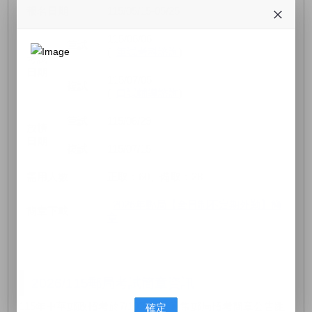
報名日期
115/05/15-05/25
115/06/06
筆試
(
筆試考科諮詢
)
考試
日期
115/07/05
複試
(
口試輔導諮詢
)
筆試
115/06/29
放榜
日期
複試
115/07/15
需用人數
正取：60、備取：28
2026年郵局【全日制不定期外勤】簡
簡章下載
章
2026/115郵局考試簡章資訊
115年中華郵政招考於7/19筆試，通常郵局招考簡章公告距
確定