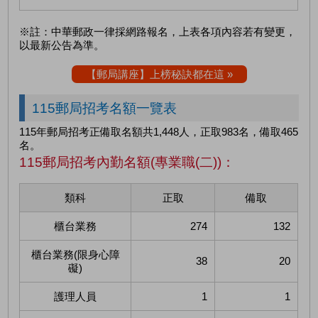
※註：中華郵政一律採網路報名，上表各項內容若有變更，
以最新公告為準。
【郵局講座】上榜秘訣都在這 »
115郵局招考名額一覽表
115年郵局招考正備取名額共1,448人，正取983名，備取465
名。
115郵局招考內勤名額(專業職(二))：
類科
正取
備取
櫃台業務
274
132
櫃台業務(限身心障
38
20
礙)
護理人員
1
1