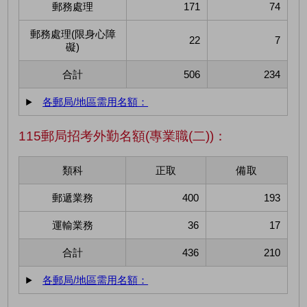
郵務處理
171
74
郵務處理(限身心障
22
7
礙)
合計
506
234
各郵局/地區需用名額：
115郵局招考外勤名額(專業職(二))：
類科
正取
備取
郵遞業務
400
193
運輸業務
36
17
合計
436
210
各郵局/地區需用名額：