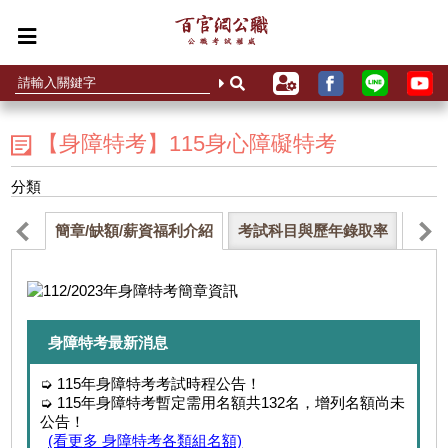
【身障特考】115身心障礙特考
分類
簡章/缺額/薪資福利介紹
考試科目與歷年錄取率
補習
身障特考最新消息
➭ 115年身障特考考試時程公告！
➭ 115年身障特考暫定需用名額共132名，增列名額尚未
公告！
(看更多 身障特考各類組名額)