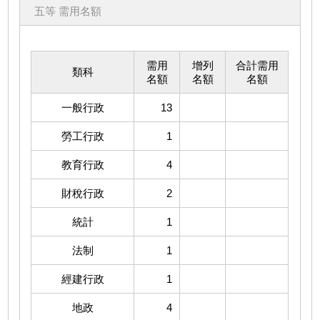
五等 需用名額
需用
增列
合計需用
類科
名額
名額
名額
一般行政
13
勞工行政
1
教育行政
4
財稅行政
2
統計
1
法制
1
經建行政
1
地政
4