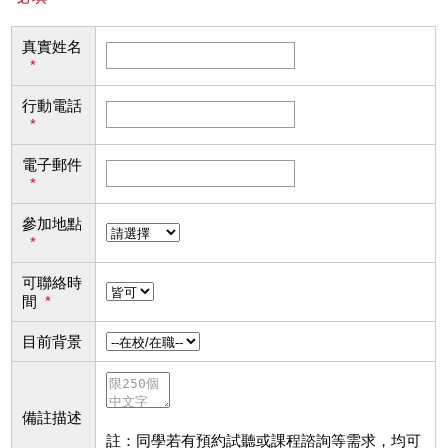
真實姓名
*
行動電話
*
電子郵件
*
參加地點
*
可聯絡時
間
*
目前背景
備註描述
註：同學若有預約試聽或課程諮詢等需求，均可