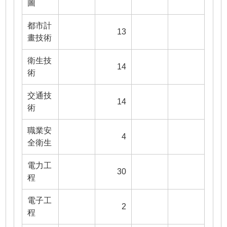
圖
都市計
13
畫技術
衛生技
14
術
交通技
14
術
職業安
4
全衛生
電力工
30
程
電子工
2
程