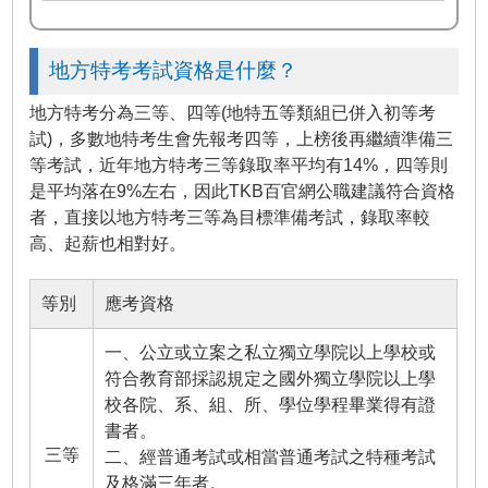
地方特考考試資格是什麼？
地方特考分為三等、四等(地特五等類組已併入初等考
試)，多數地特考生會先報考四等，上榜後再繼續準備三
等考試，近年地方特考三等錄取率平均有14%，四等則
是平均落在9%左右，因此TKB百官網公職建議符合資格
者，直接以地方特考三等為目標準備考試，錄取率較
高、起薪也相對好。
等別
應考資格
一、公立或立案之私立獨立學院以上學校或
符合教育部採認規定之國外獨立學院以上學
校各院、系、組、所、學位學程畢業得有證
書者。
三等
二、經普通考試或相當普通考試之特種考試
及格滿三年者。