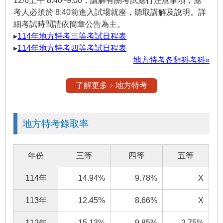
12/6上午 8:40~9:00，講解有關考試應行注意事項，應
考人必須於 8:40前進入試場就座，聽取講解及說明。詳
細考試時間請依簡章公告為主。
▸
114年地方特考三等考試日程表
▸
114年地方特考四等考試日程表
地方特考各類科考科»
了解更多﹥地方特考
地方特考錄取率
年份
三等
四等
五等
114年
14.94%
9.78%
X
113年
12.45%
8.66%
X
112年
15.13%
9.85%
2.75%