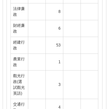
法律廉
8
政
財經廉
6
政
經建行
53
政
農業行
1
政
觀光行
政(選
3
試觀光
英語)
交通行
4