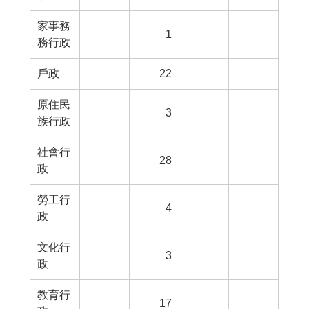
家事務
1
務行政
戶政
22
原住民
3
族行政
社會行
28
政
勞工行
4
政
文化行
3
政
教育行
17