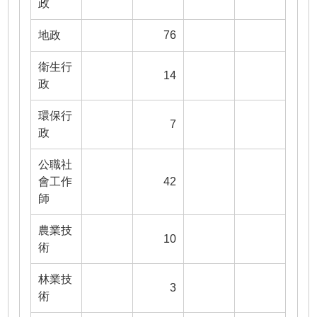
政
地政
76
衛生行
14
政
環保行
7
政
公職社
會工作
42
師
農業技
10
術
林業技
3
術