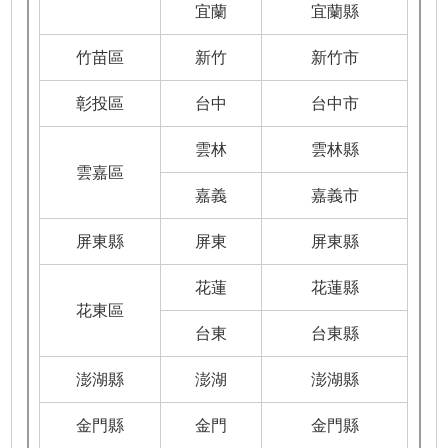
宜蘭
宜蘭縣
竹苗區
新竹
新竹市
彰投區
台中
台中市
雲林
雲林縣
雲嘉區
嘉義
嘉義市
屏東縣
屏東
屏東縣
花蓮
花蓮縣
花東區
台東
台東縣
澎湖縣
澎湖
澎湖縣
金門縣
金門
金門縣