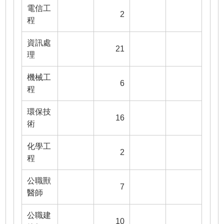
電信工
2
程
資訊處
21
理
機械工
6
程
環保技
16
術
化學工
2
程
公職獸
7
醫師
公職建
10