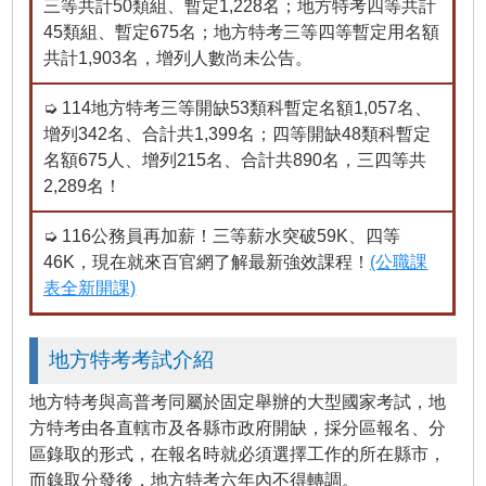
三等共計50類組、暫定1,228名；地方特考四等共計
45類組、暫定675名；地方特考三等四等暫定用名額
共計1,903名，增列人數尚未公告。
➭ 114地方特考三等開缺53類科暫定名額1,057名、
增列342名、合計共1,399名；四等開缺48類科暫定
名額675人、增列215名、合計共890名，三四等共
2,289名！
➭ 116公務員再加薪！三等薪水突破59K、四等
46K，現在就來百官網了解最新強效課程！
(公職課
表全新開課)
地方特考考試介紹
地方特考與高普考同屬於固定舉辦的大型國家考試，地
方特考由各直轄市及各縣市政府開缺，採分區報名、分
區錄取的形式，在報名時就必須選擇工作的所在縣市，
而錄取分發後，地方特考六年內不得轉調。