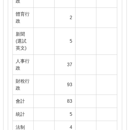
政
體育行
2
政
新聞
(選試
5
英文)
人事行
37
政
財稅行
93
政
會計
83
統計
5
法制
4