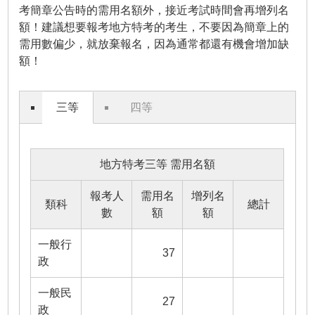
考簡章公告時的需用名額外，接近考試時間會再增列名
額！建議想要報考地方特考的考生，不要因為簡章上的
需用數偏少，就放棄報名，因為通常都還有機會增加缺
額！
三等
四等
地方特考三等 需用名額
報考人
需用名
增列名
類科
總計
數
額
額
一般行
37
政
一般民
27
政