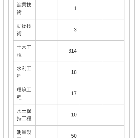
漁業技
1
術
動物技
3
術
土木工
314
程
水利工
18
程
環境工
17
程
水土保
10
持工程
測量製
50