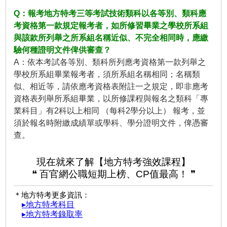
Q：報考地方特考三等考試技術類科以各等別、類科應
考資格第一款規定報考者，如所修習畢業之學校所系組
與該款所列舉之所系組名稱近似、不完全相同時，應繳
驗何種證明文件俾供審查？
A：依本考試各等別、類科所列應考資格第一款列舉之
學校所系組畢業報考者，須所系組名稱相同；名稱類
似、相近等，請依應考資格表附註一之規定，即非應考
資格表列舉所系組畢業，以所修課程與報名之類科「專
業科目」有2科以上相同 （每科2學分以上） 報考，並
須於報名時附繳成績單或學科、學分證明文件，俾憑審
查。
現在就來了解【地方特考強效課程】
❝ 百官網公職短期上榜、CP值最高！ ❞
＊地方特考更多資訊：
▸地方特考科目
▸地方特考錄取率