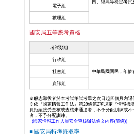
四、經高等檢定考試
電子組
數理組
國安局五等應考資格
考試類組
行政組
社會組
中華民國國民，年齡在
資訊組
※服志願役者於本考試筆試考畢之次日起四個月內退
※依『國家情報工作法』第28條第2項規定『情報
員拒絕接受查核或查核未通過者，不予分配訓練或不
者，不予分配訓練。
(國家情報工作人員安全查核辦法條文內容(節錄))
■ 國安局特考錄取率