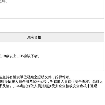
及格。
應考資格
18歲以上，35歲以下者。
伍並持有權責單位發給之證明文件，始得報考。
機關得於情報人員任用考試榜示後，對錄取人員進行安全查核。錄取人
予及格』。本考試錄取人員拒絕接受安全查核或安全查核未通過