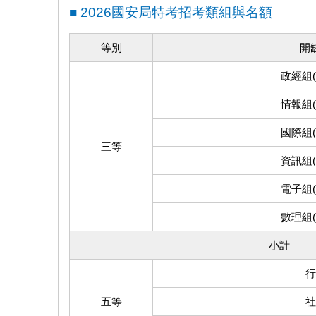
■ 2026國安局特考招考類組與名額
等別
開
政經組
情報組
國際組
三等
資訊組
電子組
數理組
小計
行
五等
社