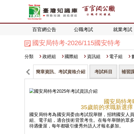
百官網公告
公職考試
就業考試
國安局特考-2026/115國安特考
分類
政經組
國際組
資訊組
電子組
簡章資訊、考試資格介紹
考試科目
補習
國安局特考
35歲前的求職新選
國安局特考為國安局委由考試院舉辦，招聘國安人
組、電子組，適合技術背景考生。在每年舉辦的眾
待遇優渥，每年都吸引優秀外語人才報名參加。