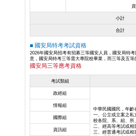
資
小計
合計
■ 國安局特考考試資格
2026年國安局招考有招募三等國安人員，國安局特
意，國安局特考三等需大專院校畢業，而三等及五等
國安局三等應考資格
考試類組
政經組
情報組
中華民國國民，年齡
一、公立或立案之私
國際組
校各院、系、組、所
二、經高等考試或相
資訊組
三、經普通考試或相