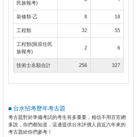
民族報考)
裝修類-乙
8
18
工程類
32
55
工程類(限原住民
2
6
族報考)
技術士名額合計
256
327
■ 台水招考歷年考古題
考古題對於準備考試的考生有多重要，相信不用百官網
多說，你們都知道，這邊提供台水評價人員近六年來的
考古題給你們參考！