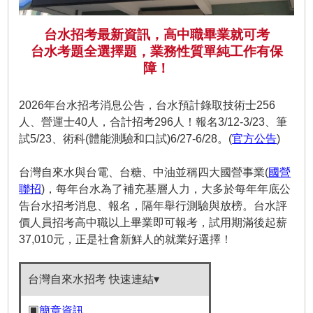
台水招考最新資訊，高中職畢業就可考
台水考題全選擇題，業務性質單純工作有保
障！
2026年台水招考消息公告，台水預計錄取技術士256
人、營運士40人，合計招考296人！報名3/12-3/23、筆
試5/23、術科(體能測驗和口試)6/27-6/28。(
官方公告
)
台灣自來水與台電、台糖、中油並稱四大國營事業(
國營
聯招
)，每年台水為了補充基層人力，大多於每年年底公
告台水招考消息、報名，隔年舉行測驗與放榜。台水評
價人員招考高中職以上畢業即可報考，試用期滿後起薪
37,010元，正是社會新鮮人的就業好選擇！
台灣自來水招考 快速連結▾
▣
簡章資訊