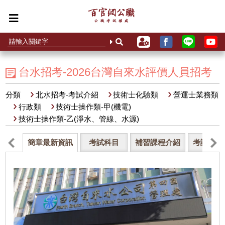
台水招考-2026台灣自來水評價人員招考
分類
北水招考-考試介紹
技術士化驗類
營運士業務類
行政類
技術士操作類-甲(機電)
技術士操作類-乙(淨水、管線、水源)
簡章最新資訊
考試科目
補習課程介紹
考試資格