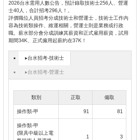
2026台水需用人數公告，預計錄取技術士256人、營運
士40人，合計招考296人！。
評價職位人員招考分成技術士和營運士，技術士工作內
容為技術類操作、維運相關，營運士則是業務或行政
職。薪水部分會分成訓練其薪資和正式雇用薪資，試用
期間34K、正式僱用起薪約在37K！
▸台水招考-技術士
▸台水招考-營運士
類別
正取
備取
操作類-甲
91
81
操作類-甲
(限具中級以上電
1
3