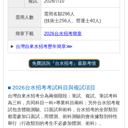
複試
2026/7/10
需用名額296人
需用人數
(技術士256人、營運士40人)
簡章下載
2026台水招考簡章
台灣自來水招考歷年簡章⋙
免費諮詢『台水招考』最新考情
■ 2026台水招考考試科目與複試項目
台灣自來水招考分為兩個階段：筆試、複試。筆試考科
為三科，共同科目一科+專業科目兩科；另外台水招考複
試包含體能測驗、口面試和術科，台水招考的全部類別
都需參加口面試，而體測、術科測驗則會依據類別特性
舉行（行政類別的考生不必參加體測、術科）。