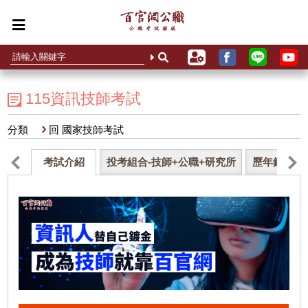
115資訊技師考試
分類
回 國家技師考試
考試介紹
投考組合-技師+公職+研究所
歷年錄取率