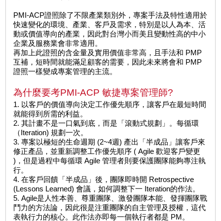
PMI-ACP證照除了不限產業類別外，專案手法及特性適用於
快速變化的環境、產業、客戶及需求，特別是以人為本、活
動或價值導向的產業，因此對台灣小而美且變動性高的中小
企業及服務業會非常適用。
再加上此證照的含金量及實用價值非常高，且手法和 PMP
互補，短時間就能滿足顧客的需要，因此未來將會和 PMP
證照一樣變成專案管理的主流。
為什麼要考PMI-ACP 敏捷專案管理師?
1. 以客戶的價值導向決定工作優先順序，讓客戶在最短時間
就能得到所需的利益。
2. 其計畫不是一口氣到底，而是「滾動式規劃」。每循環
（Iteration) 規劃一次。
3. 專案以極短的生命週期 (2~4週) 產出「半成品」讓客戶來
修正產品，並重新調整工作優先順序 ( Agile 歡迎客戶變更
)，但是過程中每循環 Agile 管理者則要保護團隊能夠專注執
行。
4. 在客戶回饋「半成品」後，團隊即時開 Retrospective
(Lessons Learned) 會議，如何調整下一 Iteration的作法。
5. Agile是人性本善、尊重團隊、激發團隊本能、發揮團隊戰
鬥力的方法論，因此很是注重團隊的自主管理及授權，這代
表執行力的核心。此作法亦即每一個執行者都是 PM。