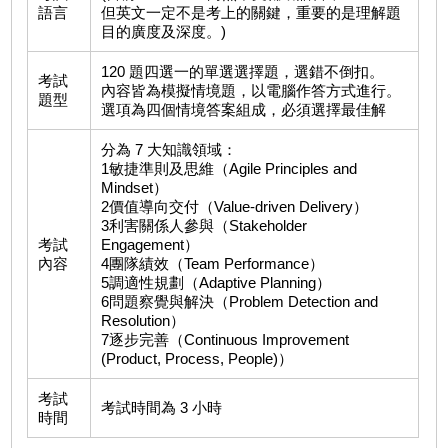
語言
但英文一定不是考上的關鍵，重要的是理解題
目的廣度及深度。)
120 題四選一的單選選擇題，選錯不倒扣。
考試
內容皆為模擬情境題，以電腦作答方式進行。
題型
選項為四個情境答案組成，必須選擇最佳解
分為 7 大知識領域：
1敏捷準則及思維（Agile Principles and
Mindset）
2價值導向交付（Value-driven Delivery）
3利害關係人參與（Stakeholder
考試
Engagement）
內容
4團隊績效（Team Performance）
5調適性規劃（Adaptive Planning）
6問題察覺與解決（Problem Detection and
Resolution）
7逐步完善（Continuous Improvement
(Product, Process, People)）
考試
考試時間為 3 小時
時間