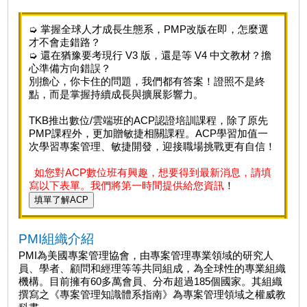
➭ 掌握全球人才成長生態系，PMP改版在即，怎麼選
才不會走錯路？
➭ 還在猶豫要考現行 V3 版，還是等 V4 中文教材？擔
心準備方向錯誤？
別擔心，你卡住的問題，我們都有答案！證照不是終
點，而是掌握持續成長與擴展影響力。
TKB推出數位/雲端班的ACP認證培訓課程，除了原先
PMP課程外，更加贈敏捷相關課程。ACP學習加值一
次學習專案管理、敏捷開發，迎接職場挑戰更有自信！
如您對ACP數位班有興趣，想要得到最新消息，請填
寫以下表單。我們將第一時間提供給您資訊
！
填單了解ACP
PMI組織介紹
PMI為美國專案管理協會，由專案管理專業領域的研究人
員、學者、顧問和經理等等共同組成，為全球性的專業組織
機構。目前擁有60多萬會員、分布超過185個國家。其組織
撰寫之《專案管理知識體系指南》為專案管理領域之權威教