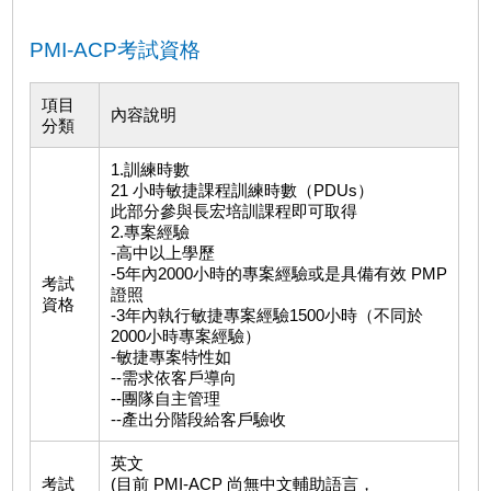
PMI-ACP考試資格
項目
內容說明
分類
1.訓練時數
21 小時敏捷課程訓練時數（PDUs）
此部分參與長宏培訓課程即可取得
2.專案經驗
-高中以上學歷
-5年內2000小時的專案經驗或是具備有效 PMP
考試
證照
資格
-3年內執行敏捷專案經驗1500小時（不同於
2000小時專案經驗）
-敏捷專案特性如
--需求依客戶導向
--團隊自主管理
--產出分階段給客戶驗收
英文
考試
(目前 PMI-ACP 尚無中文輔助語言，