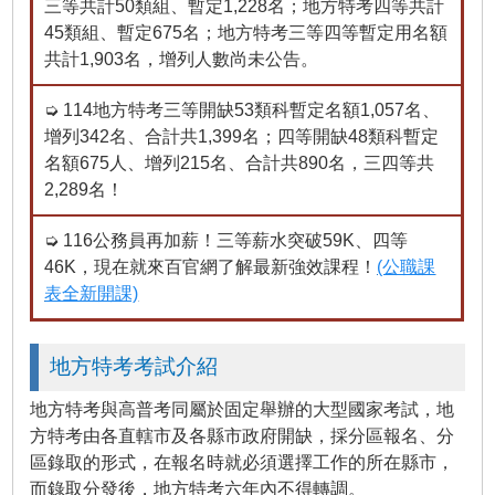
三等共計50類組、暫定1,228名；地方特考四等共計
45類組、暫定675名；地方特考三等四等暫定用名額
共計1,903名，增列人數尚未公告。
➭ 114地方特考三等開缺53類科暫定名額1,057名、
增列342名、合計共1,399名；四等開缺48類科暫定
名額675人、增列215名、合計共890名，三四等共
2,289名！
➭ 116公務員再加薪！三等薪水突破59K、四等
46K，現在就來百官網了解最新強效課程！
(公職課
表全新開課)
地方特考考試介紹
地方特考與高普考同屬於固定舉辦的大型國家考試，地
方特考由各直轄市及各縣市政府開缺，採分區報名、分
區錄取的形式，在報名時就必須選擇工作的所在縣市，
而錄取分發後，地方特考六年內不得轉調。