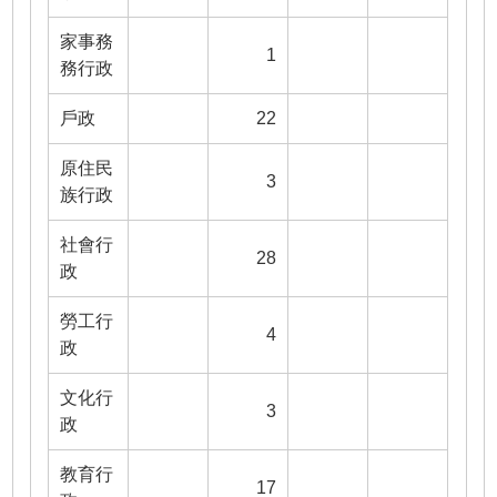
家事務
1
務行政
戶政
22
原住民
3
族行政
社會行
28
政
勞工行
4
政
文化行
3
政
教育行
17