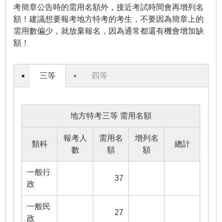
考簡章公告時的需用名額外，接近考試時間會再增列名
額！建議想要報考地方特考的考生，不要因為簡章上的
需用數偏少，就放棄報名，因為通常都還有機會增加缺
額！
三等
四等
地方特考三等 需用名額
報考人
需用名
增列名
類科
總計
數
額
額
一般行
37
政
一般民
27
政