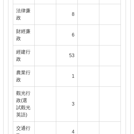
法律廉
8
政
財經廉
6
政
經建行
53
政
農業行
1
政
觀光行
政(選
3
試觀光
英語)
交通行
4