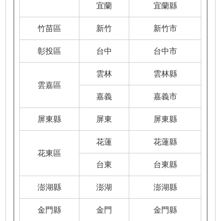
宜蘭
宜蘭縣
竹苗區
新竹
新竹市
彰投區
台中
台中市
雲林
雲林縣
雲嘉區
嘉義
嘉義市
屏東縣
屏東
屏東縣
花蓮
花蓮縣
花東區
台東
台東縣
澎湖縣
澎湖
澎湖縣
金門縣
金門
金門縣