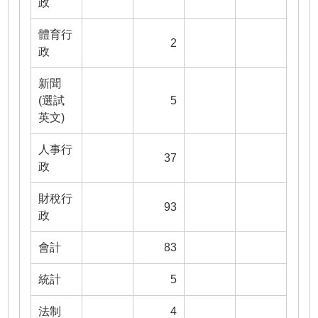
政
體育行
2
政
新聞
(選試
5
英文)
人事行
37
政
財稅行
93
政
會計
83
統計
5
法制
4