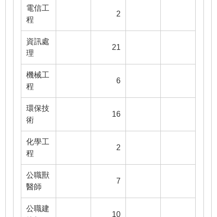
電信工
2
程
資訊處
21
理
機械工
6
程
環保技
16
術
化學工
2
程
公職獸
7
醫師
公職建
10