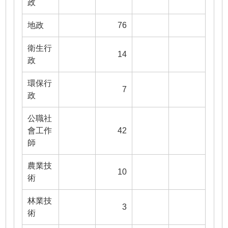
政
地政
76
衛生行
14
政
環保行
7
政
公職社
會工作
42
師
農業技
10
術
林業技
3
術