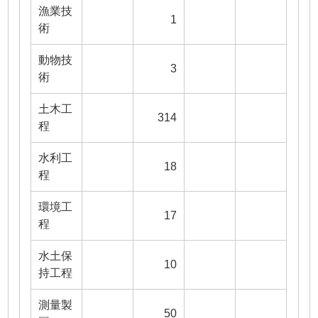
漁業技
1
術
動物技
3
術
土木工
314
程
水利工
18
程
環境工
17
程
水土保
10
持工程
測量製
50