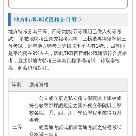
地方特考考試資格是什麼？
地方特考分為三等、四等(地特五等類組已併入初等考
試)，多數地特考生會先報考四等，上榜後再繼續準備三
等考試，近年地方特考三等錄取率平均有14%，四等則
是平均落在9%左右，因此TKB百官網公職建議符合資格
者，直接以地方特考三等為目標準備考試，錄取率較
高、起薪也相對好。
等別
應考資格
一、公立或立案之私立獨立學院以上學校或
符合教育部採認規定之國外獨立學院以上學
校各院、系、組、所、學位學程畢業得有證
書者。
三等
二、經普通考試或相當普通考試之特種考試
及格滿三年者。