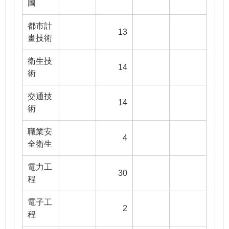
圖
都市計
13
畫技術
衛生技
14
術
交通技
14
術
職業安
4
全衛生
電力工
30
程
電子工
2
程