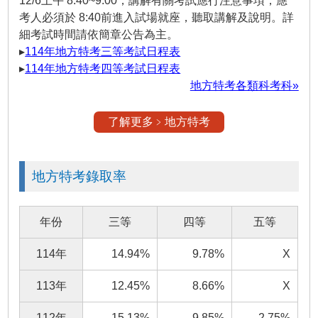
12/6上午 8:40~9:00，講解有關考試應行注意事項，應
考人必須於 8:40前進入試場就座，聽取講解及說明。詳
細考試時間請依簡章公告為主。
▸
114年地方特考三等考試日程表
▸
114年地方特考四等考試日程表
地方特考各類科考科»
了解更多﹥地方特考
地方特考錄取率
年份
三等
四等
五等
114年
14.94%
9.78%
X
113年
12.45%
8.66%
X
112年
15.13%
9.85%
2.75%