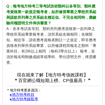
Q：報考地方特考三等考試技術類科以各等別、類科應
考資格第一款規定報考者，如所修習畢業之學校所系組
與該款所列舉之所系組名稱近似、不完全相同時，應繳
驗何種證明文件俾供審查？
A：依本考試各等別、類科所列應考資格第一款列舉之
學校所系組畢業報考者，須所系組名稱相同；名稱類
似、相近等，請依應考資格表附註一之規定，即非應考
資格表列舉所系組畢業，以所修課程與報名之類科「專
業科目」有2科以上相同 （每科2學分以上） 報考，並
須於報名時附繳成績單或學科、學分證明文件，俾憑審
查。
現在就來了解【地方特考強效課程】
❝ 百官網公職短期上榜、CP值最高！ ❞
＊地方特考更多資訊：
▸地方特考科目
▸地方特考錄取率