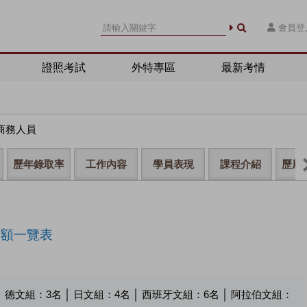
會員登
證照考試
外特專區
最新考情
商務人員
歷年錄取率
工作內容
學員表現
課程介紹
歷屆
名額一覽表
│ 德文組：
3
名 │ 日文組：
4
名 │ 西班牙文組：
6
名 │ 阿拉伯文組：