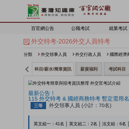
百官網公告
公職考試
就業考試
外交特考-2026外交人員特考
分類
外交領事人員
外交行政人員
國際經濟
科目/薪水/簡章資訊
薪資福利
考試科目
最新公告！
115 外交特考 & 國經商務特考 暫定需用
外交領事人員 (小計：70名)
三等
英文組一：
41
名 │ 英文組二：
2
名 │ 法文組：
6
名 