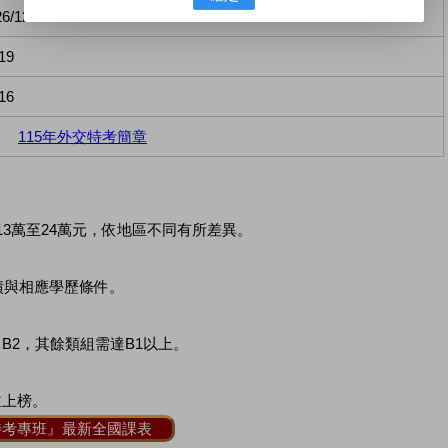
6/12/13
19
16
115年外交特考簡章
13萬至24萬元，依地區不同有所差異。
成績與相應學歷條件。
 B2，其餘類組需達B1以上。
並上榜。
特考專班』最新全國課表