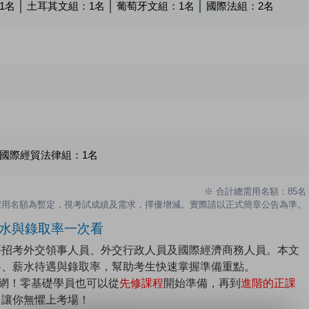
1
名 │ 土耳其文組：
1
名 │ 葡萄牙文組：
1
名 │ 國際法組：
2
名
│ 國際經貿法律組：
1
名
※ 合計總需用名額：85名
需用名額為暫定，視考試成績及需求，擇優增減。實際請以正式簡章公告為準。
薪水與錄取率一次看
要招考外交領事人員、外交行政人員及國際經濟商務人員。本文
格、薪水待遇與錄取率，幫助考生快速掌握準備重點。
官網！零基礎學員也可以從
先修課程
開始準備，再到
進階的正課
！讓你無懼上考場！