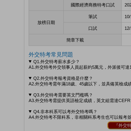
國際經濟商務特考口試
202
筆試
10/
放榜日期
口試
12/
簡章下載
外交特考常見問題
Q1.外交特考薪水多少？
A1.外交特考外交領事人員起薪約5萬元，外派後可達
Q2.外交特考報考資格是什麼？
A2.外交特考需年滿18歲、45歲以下，並具備英檢
Q3.外交特考需要英文門檻嗎？
A3.外交特考需提供英語檢定成績，英文組需達CEFR
Q4.非本科系可以考外交特考嗎？
A4.外交特考不限科系，非相關科系考生也可以報考
『外交