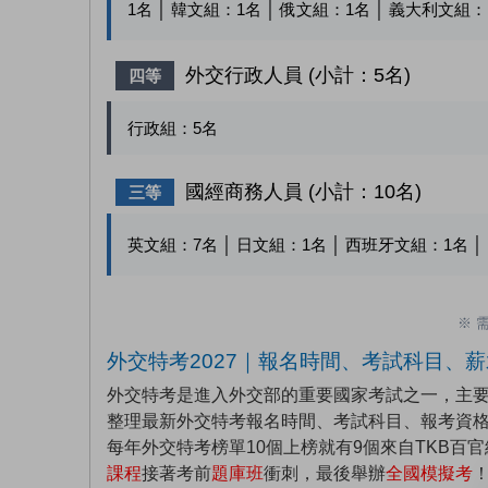
1
名 │ 韓文組：
1
名 │ 俄文組：
1
名 │ 義大利文組：
外交行政人員 (小計：5名)
四等
行政組：
5
名
國經商務人員 (小計：10名)
三等
英文組：
7
名 │ 日文組：
1
名 │ 西班牙文組：
1
名 
※ 
外交特考2027｜報名時間、考試科目、
外交特考是進入外交部的重要國家考試之一，主
整理最新外交特考報名時間、考試科目、報考資
每年外交特考榜單10個上榜就有9個來自TKB百
課程
接著考前
題庫班
衝刺，最後舉辦
全國模擬考