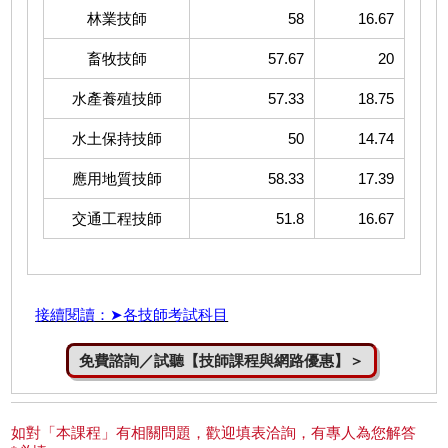
林業技師
58
16.67
畜牧技師
57.67
20
水產養殖技師
57.33
18.75
水土保持技師
50
14.74
應用地質技師
58.33
17.39
交通工程技師
51.8
16.67
接續閱讀：➤各技師考試科目
免費諮詢／試聽【技師課程與網路優惠】＞
如對「本課程」有相關問題，歡迎填表洽詢，有專人為您解答