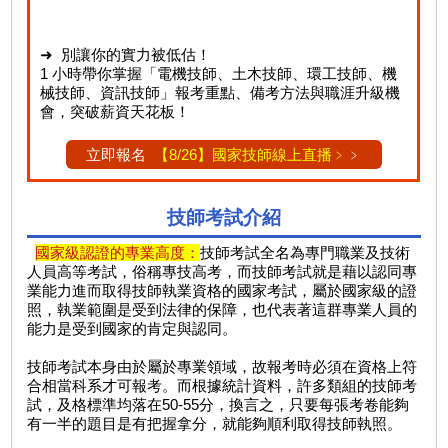
➜ 別讓你的實力被低估！
1 小時帶你掌握「電機技師、土木技師、環工技師、機
械技師、資訊技師」報考重點、備考方法與職涯升級機
會，突破薪資天花板！
立即報名
【8/26】國家技師線上直播﹥
﹥
技師考試介紹
國家級認證的專業高度：
技師考試全名為專門職業及技術
人員高等考試，俗稱專技高考，而技師考試就是藉以認同專
業能力進而取得技師執業資格的國家考試，屬於國家級的證
照，執業範圍是受到法律的保障，也代表著這群專業人員的
能力是受到國家的肯定與認同。
技師考試本身由於屬於專業領域，故報考時必須在資格上符
合相當科系才可報考。而根據統計資料，許多類組的技師考
試，及格標準均落在50-55分，換言之，只要每張考卷能夠
有一半的題目是有把握拿分，就能夠順利取得技師執照。