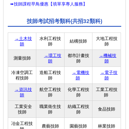
➠技師課程早鳥優惠【填單享專人服務】
技師考試招考類科(共招32類科)
→土木技
水利工程技
大地工程技
結構技師
師
師
師
→環工技
都市計畫技
→機械技
測量技師
師
師
師
冷凍空調工
造船工程技
→電機技
→電子技
程技師
師
師
師
→資訊技
航空工程技
化學工程技
工業工程技
師
師
師
師
工業安全
職業衛生技
紡織工程技
食品技師
技師
師
師
冶金工程技
農藝技師
園藝技師
林業技師
師