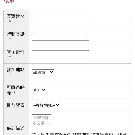
*必填
真實姓名
*
行動電話
*
電子郵件
*
參加地點
*
可聯絡時
間
*
目前背景
備註描述
註：同學若有預約試聽或課程諮詢等需求，均可