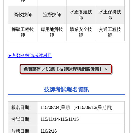
水產養殖技
水土保持技
畜牧技師
漁撈技師
師
師
採礦工程技
應用地質技
礦業安全技
交通工程技
師
師
師
師
➤各類科技師考試科目
免費諮詢／試聽【技師課程與網路優惠】＞
技師考試報名資訊
報名日期
115/08/04(星期二)-115/08/13(星期四)
考試日期
115/11/14-115/11/15
放榜日期
116/2/16