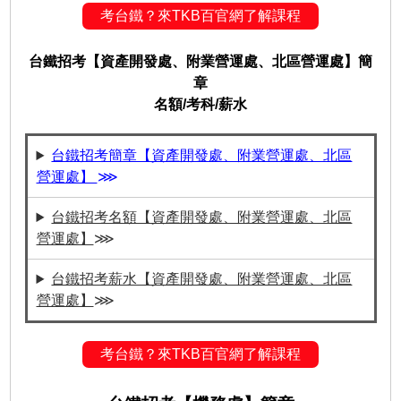
考台鐵？來TKB百官網了解課程
台鐵招考【資產開發處、附業營運處、北區營運處】簡
章
名額/考科/薪水
台鐵招考簡章【資產開發處、附業營運處、北區
營運處】
⋙
台鐵招考名額【資產開發處、附業營運處、北區
營運處】
⋙
台鐵招考薪水【資產開發處、附業營運處、北區
營運處】
⋙
考台鐵？來TKB百官網了解課程