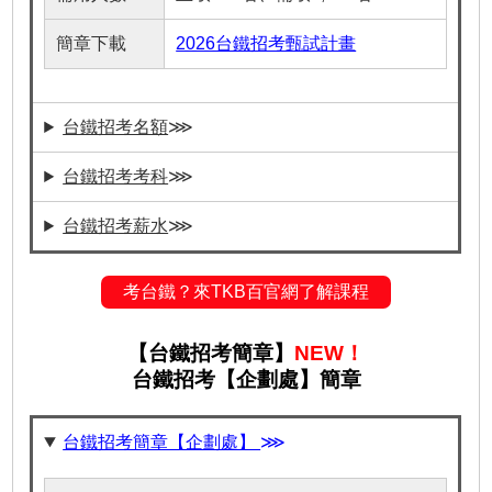
簡章下載
2026台鐵招考甄試計畫
台鐵招考名額
⋙
台鐵招考考科
⋙
台鐵招考薪水
⋙
考台鐵？來TKB百官網了解課程
【台鐵招考簡章】
NEW！
台鐵招考【企劃處】簡章
台鐵招考簡章【企劃處】
⋙