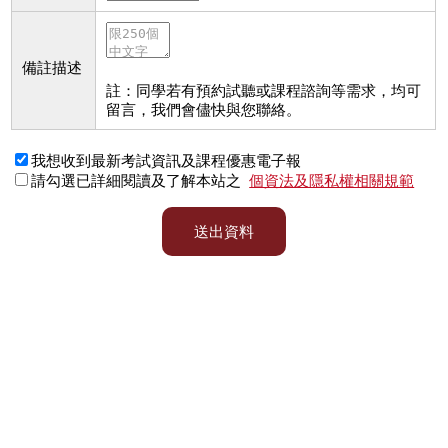
備註描述
註：同學若有預約試聽或課程諮詢等需求，均可
留言，我們會儘快與您聯絡。
我想收到最新考試資訊及課程優惠電子報
請勾選已詳細閱讀及了解本站之
個資法及隱私權相關規範
送出資料