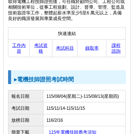
取得電機工程技師證照後，可任職於顧問公司、工程公司或
相關技術單位，從事工程規劃、設計、督導、管理、監造及
技術簽證等工作，整體起薪水準至少5至6 萬元以上，具備
良好的職涯發展與專業成長空間。
快速連結
工作內
考試資
課程
考試科目
錄取率
容
格
諮詢
▸電機技師證照考試時間
報名日期
115/08/04(星期二)-115/08/13(星期四)
考試日期
115/11/14-115/11/15
放榜日期
116/2/16
簡章下載
115年電機技師應考須知