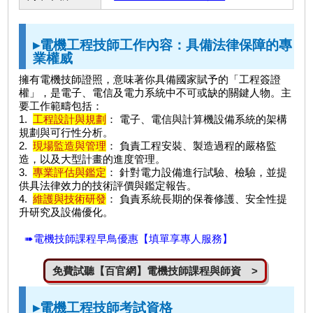
▸電機工程技師工作內容：具備法律保障的專
業權威
擁有電機技師證照，意味著你具備國家賦予的「工程簽證
權」，是電子、電信及電力系統中不可或缺的關鍵人物。主
要工作範疇包括：
1.
工程設計與規劃
： 電子、電信與計算機設備系統的架構
規劃與可行性分析。
2.
現場監造與管理
： 負責工程安裝、製造過程的嚴格監
造，以及大型計畫的進度管理。
3.
專業評估與鑑定
： 針對電力設備進行試驗、檢驗，並提
供具法律效力的技術評價與鑑定報告。
4.
維護與技術研發
： 負責系統長期的保養修護、安全性提
升研究及設備優化。
➠電機技師課程早鳥優惠【填單享專人服務】
免費試聽【百官網】電機技師課程與師資 >
▸電機工程技師考試資格