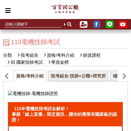
115電機技師考試
分類
投考組合
資格/考科介紹
師資課程
回 國家技師考試
學員金榜
資格/考科介紹
投考組合-技師+公職+研究所
補習課程
115年電機技師考試全解析！
掌握「線上直播」限定資訊，讓你的專業有國家級的認
證！