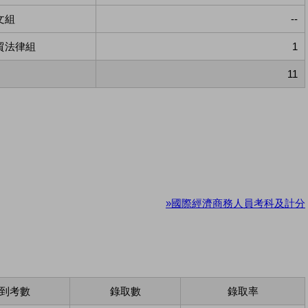
文組
--
貿法律組
1
11
»國際經濟商務人員考科及計分
到考數
錄取數
錄取率