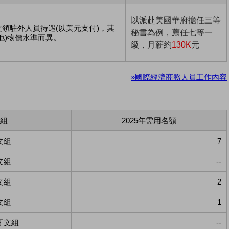
以派赴美國華府擔任三等
領駐外人員待遇(以美元支付)，其
秘書為例，薦任七等一
地)物價水準而異。
級，月薪約
130K
元
»國際經濟商務人員工作內容
組
2025年需用名額
文組
7
文組
--
文組
2
文組
1
牙文組
--