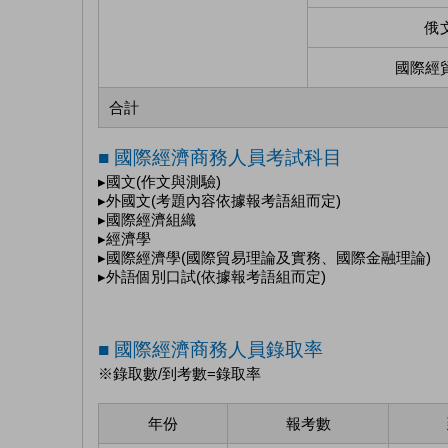
俄
國際經
合計
■ 國際經濟商務人員考試科目
▸國文(作文與測驗)
▸外國文(考題內容依據報考語組而定)
▸國際經濟組織
▸經濟學
▸國際經濟學(國際貿易理論及實務、國際金融理論)
▸外語個別口試(依據報考語組而定)
■ 國際經濟商務人員錄取率
※錄取數/到考數=錄取率
年份
報考數