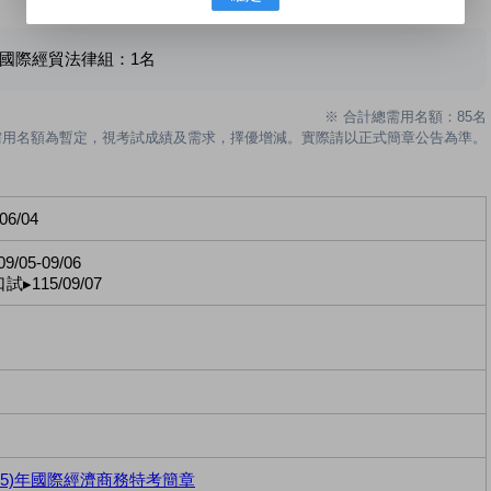
│ 國際經貿法律組：
1
名
※ 合計總需用名額：85名
需用名額為暫定，視考試成績及需求，擇優增減。實際請以正式簡章公告為準。
-06/04
9/05-09/06
▸115/09/07
(115)年國際經濟商務特考簡章