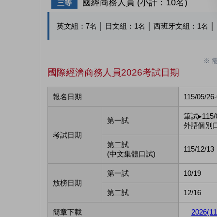
國經商務人員 (小計：10名)
三等
英文組：
7
名 │ 日文組：
1
名 │ 西班牙文組：
1
名 
※ 
國際經濟商務人員2026考試日期
報名日期
115/05/26
筆試▸115/0
第一試
外語個別口試
考試日期
第二試
115/12/13
(中文集體口試)
第一試
10/19
放榜日期
第二試
12/16
簡章下載
2026