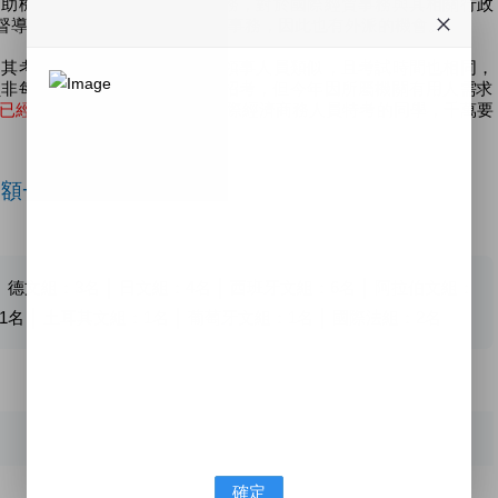
協助機關參與、處理國際經貿事務，對於國際經貿事務與其相關行政
督導及執行等，因涉及國際貿易事務，因此也有外派的機會。
為其考試科目跟工作性質與外交領事人員類似，且考試時間也相同，
員非每年招考，以往固定每兩年招考，但今年因所屬機關有用人需求
員已經連續招考5年囉！
想報考國際經濟商務人員特考的同學，千萬要
名額一覽表
│ 德文組：
3
名 │ 日文組：
4
名 │ 西班牙文組：
6
名 │ 阿拉伯文組：
1
名 │ 土耳其文組：
1
名 │ 葡萄牙文組：
1
名 │ 國際法組：
2
名
確定