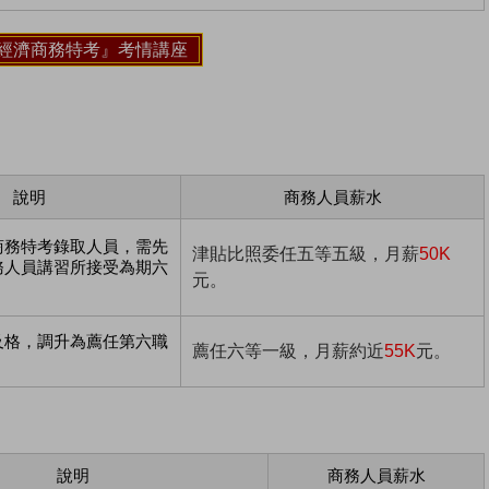
際經濟商務特考』考情講座
說明
商務人員薪水
商務特考錄取人員，需先
津貼比照委任五等五級，月薪
50K
務人員講習所接受為期六
元。
及格，調升為薦任第六職
薦任六等一級，月薪約近
55K
元。
說明
商務人員薪水