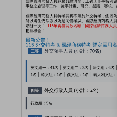
國際經濟商務人員隸屬於經濟部，主要工作事務為
事務之處理等工作，從事計畫、研究、擬議、審核、
國際經濟商務人員特考其實不屬於外交特考，但因
所以考生們常誤以為是同個考試。國際經濟商務人
增辦一次！
115年再度開放名額！國際經濟商務人
把握機會！
最新公告！
115 外交特考 & 國經商務特考 暫定需用
外交領事人員 (小計：70名)
三等
英文組一：
41
名 │ 英文組二：
2
名 │ 法文組：
6
名 
1
名 │ 韓文組：
1
名 │ 俄文組：
1
名 │ 義大利文組：
外交行政人員 (小計：5名)
四等
行政組：
5
名