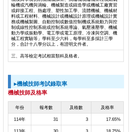
輪機或汽機與渦輪、機械製造或鑄造學或機械工廠實習
或銲接工程、熱處理、塑性加工學、流體機械、機械材
料或工程材料、機械設計或機械設計原理或機械設計實
務或機械製圖、自動控制或數值控制機或系統動力與控
制或線性控制系統或控制系統導論、氣壓液壓學、機械
動力學或振動學、電工學或電工原理、冷凍與空調、機
械工程實驗等」學科至少六科，每學科至多採計三學
分，合計十八學分以上，有證明文件者。
三、高等檢定考試相當類科及格者。
▸機械技師考試錄取率
機械技師及格率
年份
報考數
及格數
及格率
114年
31
3
17.65%
113年
30
3
18.75%