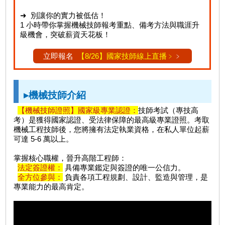
➜ 別讓你的實力被低估！
1 小時帶你掌握機械技師報考重點、備考方法與職涯升
級機會，突破薪資天花板！
立即報名
【8/26】國家技師線上直播﹥
﹥
▸機械技師介紹
【機械技師證照】國家級專業認證：
技師考試（專技高
考）是獲得國家認證、受法律保障的最高級專業證照。考取
機械工程技師後，您將擁有法定執業資格，在私人單位起薪
可達 5-6 萬以上。
掌握核心職權，晉升高階工程師：
法定簽證權：
具備專業鑑定與簽證的唯一公信力。
全方位參與：
負責各項工程規劃、設計、監造與管理，是
專業能力的最高肯定。