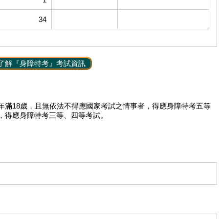
34
了解『身障特考』考試資訊
年滿18歲，且無依法不得應國家考試之情事者，得應身障特考五等
，得應身障特考三等、四等考試。