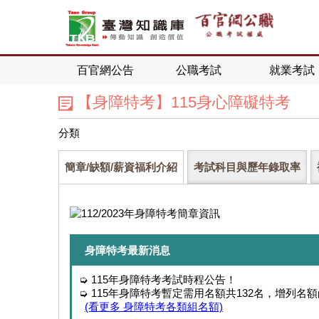
百官網公告
公職考試
就業考試
【身障特考】115身心障礙特考
分類
簡章/缺額/薪資福利介紹
考試科目與歷年錄取率
身障特考最新消息
➭ 115年身障特考考試時程公告！
➭ 115年身障特考暫定需用名額共132名，增列名
(看更多 身障特考各類組名額)