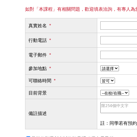
如對「本課程」有相關問題，歡迎填表洽詢，有專人為
真實姓名
*
行動電話
*
電子郵件
*
參加地點
*
可聯絡時間
*
目前背景
備註描述
註：同學若有預約