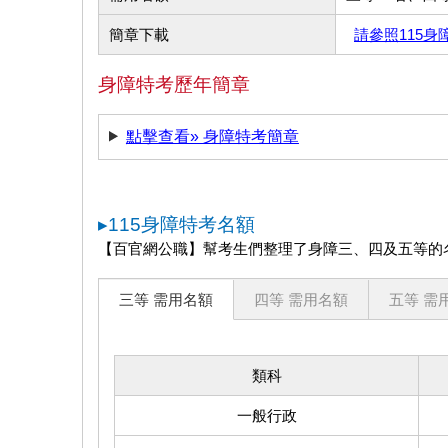
簡章下載
請參照115身
身障特考歷年簡章
點擊查看» 身障特考簡章
▸115身障特考名額
【百官網公職】幫考生們整理了身障三、四及五等的
三等 需用名額
四等 需用名額
五等 需
類科
一般行政