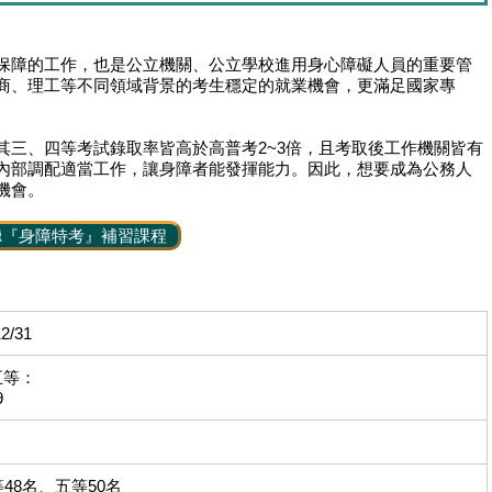
保障的工作，也是公立機關、公立學校進用身心障礙人員的重要管
商、理工等不同領域背景的考生穩定的就業機會，更滿足國家專
其三、四等考試錄取率皆高於高普考2~3倍，且考取後工作機關皆有
內部調配適當工作，讓身障者能發揮能力。因此，想要成為公務人
機會。
聽『身障特考』補習課程
12/31
五等：
9
48名、五等50名