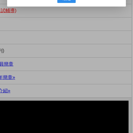
口試輔導)
列)
僱員簡章
年簡章»
介紹»