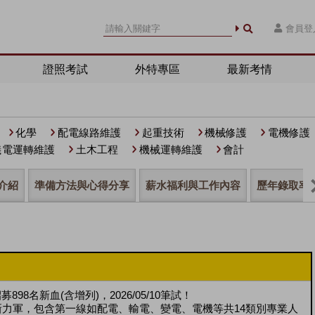
會員登
證照考試
外特專區
最新考情
化學
配電線路維護
起重技術
機械修護
電機修護
儀電運轉維護
土木工程
機械運轉維護
會計
介紹
準備方法與心得分享
薪水福利與工作內容
歷年錄取率
898名新血(含增列)，2026/05/10筆試！
名新力軍，包含第一線如配電、輸電、變電、電機等共14類別專業人