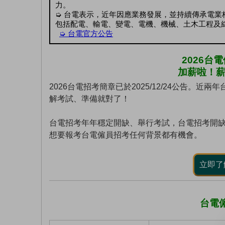
力。
➭ 台電表示，近年因應業務發展，並持續傳承電
包括配電、輸電、變電、電機、機械、土木工程及綜
➭ 台電官方公告
2026台
加薪啦！薪
2026台電招考簡章已於2025/12/24公告。
解考試、準備就對了！
台電招考年年穩定開缺、舉行考試，台電招考開
想要報考台電僱員招考任何背景都有機會。
立即了
台電