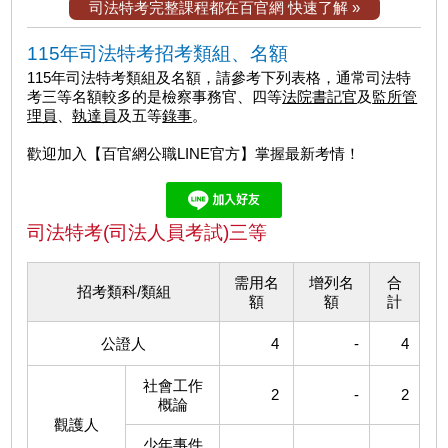
司法特考完整課程都在百官網 快速了解 »
115年司法特考招考類組、名額
115年司法特考類組及名額，請參考下列表格，通常司法特
考三等名額較多的是檢察事務官、四等
法院書記官
及
監所管
理員
、
執達員
及五等
錄事
。
歡迎加入【百官網公職LINE官方】掌握最新考情！
司法特考(司法人員考試)三等
需用名
增列名
合
招考類科/類組
額
額
計
公證人
4
-
4
社會工作
2
-
2
概論
觀護人
少年事件