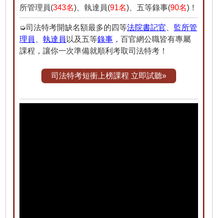
所管理員(
343名
)、執達員(
91名
)、五等錄事(
90名
)！
➭司法特考開缺名額最多的四等
法院書記官
、
監所管
理員
、
執達員
以及五等
錄事
，百官網公職皆有專屬
課程，讓你一次準備就順利考取司法特考！
司法特考短衝上榜課程 立即試聽»