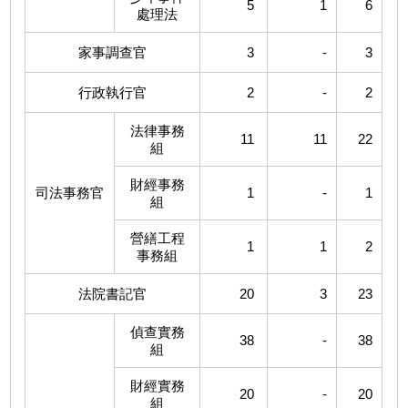
5
1
6
處理法
家事調查官
3
-
3
行政執行官
2
-
2
法律事務
11
11
22
組
財經事務
司法事務官
1
-
1
組
營繕工程
1
1
2
事務組
法院書記官
20
3
23
偵查實務
38
-
38
組
財經實務
20
-
20
組