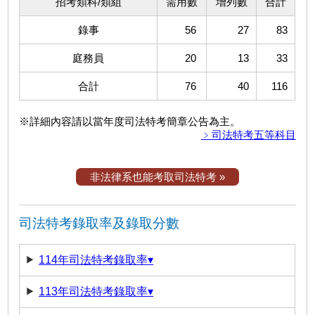
招考類科/類組
需用數
增列數
合計
錄事
56
27
83
庭務員
20
13
33
合計
76
40
116
※詳細內容請以當年度司法特考簡章公告為主。
﹥司法特考五等科目
非法律系也能考取司法特考 »
司法特考錄取率及錄取分數
114年司法特考錄取率▾
113年司法特考錄取率▾