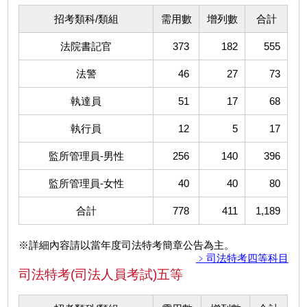
招考類科/類組
需用數
增列數
合計
法院書記官
373
182
555
法警
46
27
73
執達員
51
17
68
執行員
12
5
17
監所管理員-男性
256
140
396
監所管理員-女性
40
40
80
合計
778
411
1,189
※詳細內容請以當年度司法特考簡章公告為主。
﹥司法特考四等科目
司法特考(司法人員考試)五等