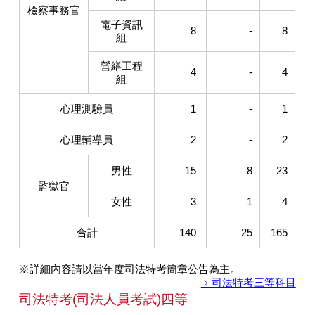
檢察事務官
電子資訊
8
-
8
組
營繕工程
4
-
4
組
心理測驗員
1
-
1
心理輔導員
2
-
2
男性
15
8
23
監獄官
女性
3
1
4
合計
140
25
165
※詳細內容請以當年度司法特考簡章公告為主。
﹥司法特考三等科目
司法特考(司法人員考試)四等