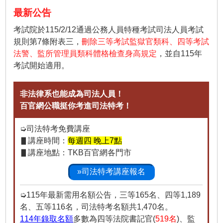
最新公告
考試院於115/2/12通過公務人員特種考試司法人員考試
規則第7條附表三，
刪除三等考試監獄官類科、四等考試
法警、監所管理員類科體格檢查身高規定
，並自115年
考試開始適用。
非法律系也能成為司法人員！
百官網公職挺你考進司法特考！
➭司法特考免費講座
▋講座時間：
每週四 晚上7點
▋講座地點：TKB百官網各門市
»司法特考講座報名
➭115年最新需用名額公告，三等165名、四等1,189
名、五等116名，司法特考名額共1,470名。
114年錄取名額
多數為四等法院書記官(
519名
)、監