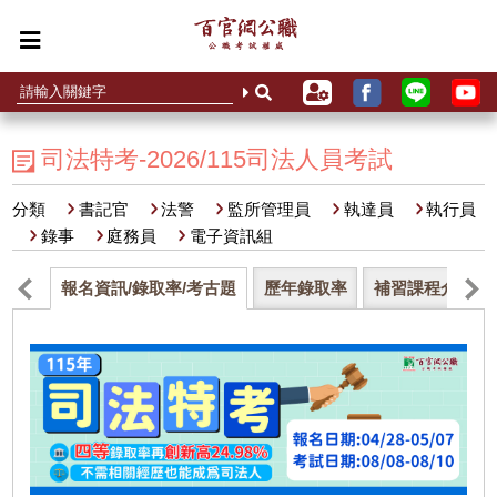
司法特考-2026/115司法人員考試
分類
書記官
法警
監所管理員
執達員
執行員
錄事
庭務員
電子資訊組
報名資訊/錄取率/考古題
歷年錄取率
補習課程介紹