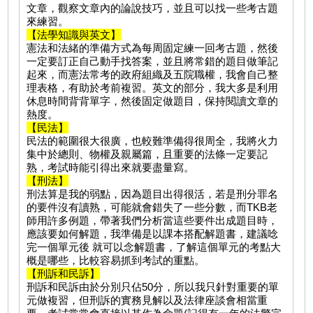
文章，觀察文章內的論說技巧，並且可以找一些考古題
來練習。
【法學知識與英文】
憲法和法緒的準備方式為每周固定練一回考古題，然後
一定要訂正自己動手找答案，並且將常錯的題目做筆記
起來，而憲法常考的政府組織及五院職權，我會自己整
理表格，有助於考前複習。英文的部分，我大多是利用
休息時間背背單字，然後固定做題目，保持閱讀文章的
熱度。
【民法】
民法的範圍很大很廣，也較難準備得很周全，我將火力
集中於總則、物權及親屬篇，且重要的法條一定要記
熟，考試時能引得出來就要盡量寫。
【刑法】
刑法算是我的弱點，因為題目出得很活，若是刑分罪名
的要件沒有讀熟，可能就會錯失了一些分數，而TKB老
師用許多例題，帶著我們分析當這些要件出成題目時，
應該要如何解題，我準備是以課本搭配解題書，建議唸
完一個單元後 就可以念解題書，了解這個單元的考點大
概是哪些，比較容易抓到考試的重點。
【刑訴和民訴】
刑訴和民訴由於分別只佔50分，所以我只針對重要的單
元做複習，但刑訴的實務見解以及法律座談會相當重