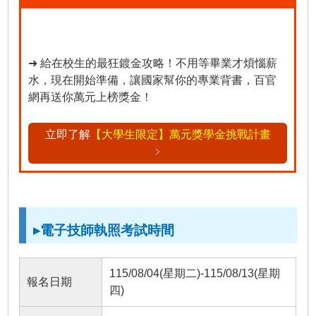
➜ 給在校生的最狂鍍金攻略！不用等畢業才煩惱薪
水，現在開始準備，讓國家幫你的專業背書，百官
網再送你萬元上榜獎金！
立即了解
【大學生限定】萬元獎學金挑戰計畫
﹥
▸電子技師執照考試時間
115/08/04(星期二)-115/08/13(星期
報名日期
四)