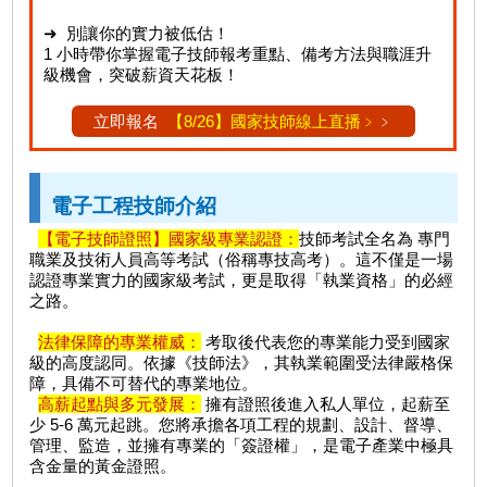
➜ 別讓你的實力被低估！
1 小時帶你掌握電子技師報考重點、備考方法與職涯升
級機會，突破薪資天花板！
立即報名
【8/26】國家技師線上直播﹥
﹥
電子工程技師介紹
【電子技師證照】國家級專業認證：
技師考試全名為 專門
職業及技術人員高等考試（俗稱專技高考）。這不僅是一場
認證專業實力的國家級考試，更是取得「執業資格」的必經
之路。
法律保障的專業權威：
考取後代表您的專業能力受到國家
級的高度認同。依據《技師法》，其執業範圍受法律嚴格保
障，具備不可替代的專業地位。
高薪起點與多元發展：
擁有證照後進入私人單位，起薪至
少 5-6 萬元起跳。您將承擔各項工程的規劃、設計、督導、
管理、監造，並擁有專業的「簽證權」，是電子產業中極具
含金量的黃金證照。