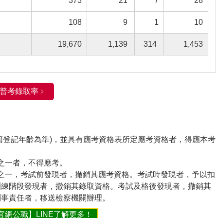
373
21
7
28
108
9
1
10
19,670
1,139
314
1,453
普考錄取率﹥
戶籍登記年齡為準)，並具有應考資格表所定應考資格者，得應本考
事之一者，不得應考。
情事之一，考試前發現者，撤銷其應考資格。考試時發現者，予以扣
訓練階段發現者，撤銷其錄取資格。考試及格後發現者，撤銷其
刑事責任者，移送檢察機關辦理。
官網公職】LINE了解更多！