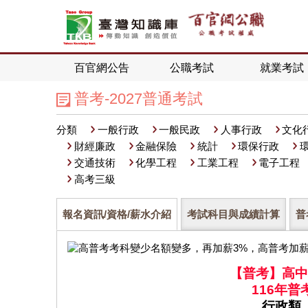
百官網公告
公職考試
就業考試
普考-2027普通考試
分類
一般行政
一般民政
人事行政
文化
財經廉政
金融保險
統計
環保行政
交通技術
化學工程
工業工程
電子工程
高考三級
報名資訊/資格/薪水介紹
考試科目與成績計算
普
【普考】高中
116年普
行政類