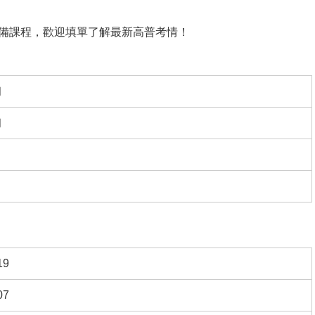
準備課程，歡迎填單了解最新高普考情！
初
初
19
07