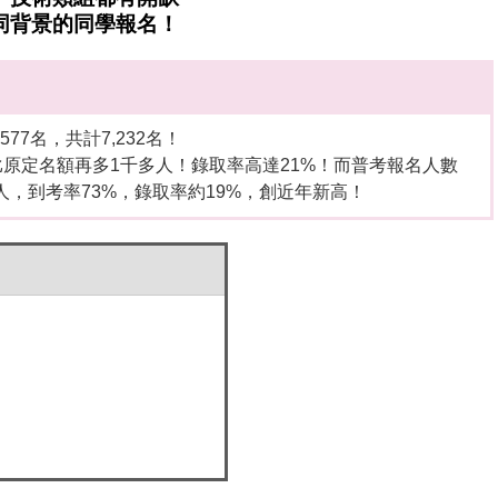
同背景的同學報名！
577名，共計7,232名！
4人比原定名額再多1千多人！錄取率高達21%！而普考報名人數
566人，到考率73%，錄取率約19%，創近年新高！