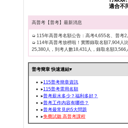
適合不
高普考【普考】最新消息
➭ 115年高普考名額公告：高考4,655名、普考2,
➭ 114年高普考放榜啦！實際錄取名額7,90
25,380人，到考人數18,431人，錄取名額3,
普考簡章 快速連結▾
▸
115普考簡章資訊
▸
115普考需用名額
▸
普考薪水多少？福利多好？
▸
普考工作內容有哪些？
▸
普考最常見的5大問題
▸
免費試聽 高普考課程