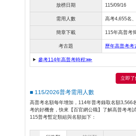
放榜日期
115/09/16
需用人數
高考4,655名
簡章下載
115年高普考
考古題
歷年高普考考
參考114年高普考時程⋙
立即了
■ 115/2026普考需用人數
高普考名額每年增加，114年普考錄取名額3,56
考的好機會，快來【百官網公職】了解高普考考
115普考暫定類組與名額如下：