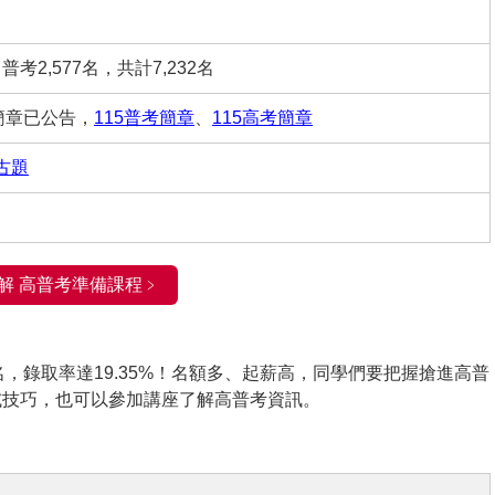
、普考2,577名，共計7,232名
簡章已公告，
115普考簡章
、
115高考簡章
古題
解 高普考準備課程﹥
6名，錄取率達19.35%！名額多、起薪高，同學們要把握搶進高普
試技巧，也可以參加講座了解高普考資訊。