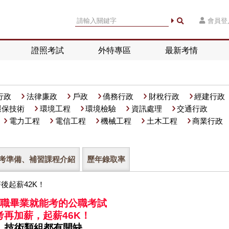
會員登
證照考試
外特專區
最新考情
行政
法律廉政
戶政
僑務行政
財稅行政
經建行政
環保技術
環境工程
環境檢驗
資訊處理
交通行政
電力工程
電信工程
機械工程
土木工程
商業行政
考準備、補習課程介紹
歷年錄取率
職畢業就能考的公職考試
考再加薪，起薪46K！
、技術類組都有開缺