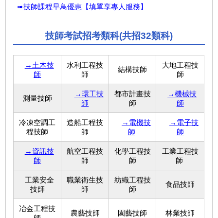
➠技師課程早鳥優惠【填單享專人服務】
技師考試招考類科(共招32類科)
→土木技
水利工程技
大地工程技
結構技師
師
師
師
→環工技
都市計畫技
→機械技
測量技師
師
師
師
冷凍空調工
造船工程技
→電機技
→電子技
程技師
師
師
師
→資訊技
航空工程技
化學工程技
工業工程技
師
師
師
師
工業安全
職業衛生技
紡織工程技
食品技師
技師
師
師
冶金工程技
農藝技師
園藝技師
林業技師
師