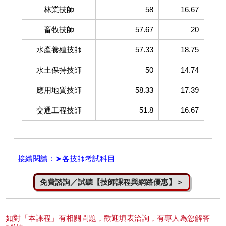
林業技師
58
16.67
畜牧技師
57.67
20
水產養殖技師
57.33
18.75
水土保持技師
50
14.74
應用地質技師
58.33
17.39
交通工程技師
51.8
16.67
接續閱讀：➤各技師考試科目
免費諮詢／試聽【技師課程與網路優惠】＞
如對「本課程」有相關問題，歡迎填表洽詢，有專人為您解答