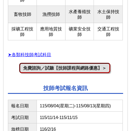
水產養殖技
水土保持技
畜牧技師
漁撈技師
師
師
採礦工程技
應用地質技
礦業安全技
交通工程技
師
師
師
師
➤各類科技師考試科目
免費諮詢／試聽【技師課程與網路優惠】＞
技師考試報名資訊
報名日期
115/08/04(星期二)-115/08/13(星期四)
考試日期
115/11/14-115/11/15
放榜日期
116/2/16