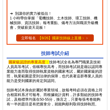
➜ 別讓你的實力被低估！
1 小時帶你掌握「電機技師、土木技師、環工技師、機
械技師、資訊技師」報考重點、備考方法與職涯升級機
會，突破薪資天花板！
立即報名
【8/26】國家技師線上直播﹥
﹥
技師考試介紹
國家級認證的專業高度：
技師考試全名為專門職業及技術
人員高等考試，俗稱專技高考，而技師考試就是藉以認同專
業能力進而取得技師執業資格的國家考試，屬於國家級的證
照，執業範圍是受到法律的保障，也代表著這群專業人員的
能力是受到國家的肯定與認同。
技師考試本身由於屬於專業領域，故報考時必須在資格上符
合相當科系才可報考。而根據統計資料，許多類組的技師考
試，及格標準均落在50-55分，換言之，只要每張考卷能夠
有一半的題目是有把握拿分，就能夠順利取得技師執照。