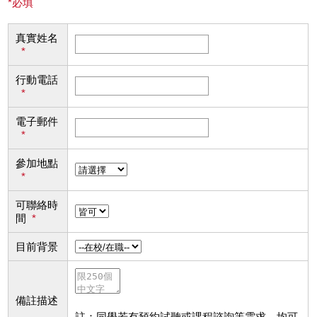
*必填
真實姓名
*
行動電話
*
電子郵件
*
參加地點
*
可聯絡時
間
*
目前背景
備註描述
註：同學若有預約試聽或課程諮詢等需求，均可