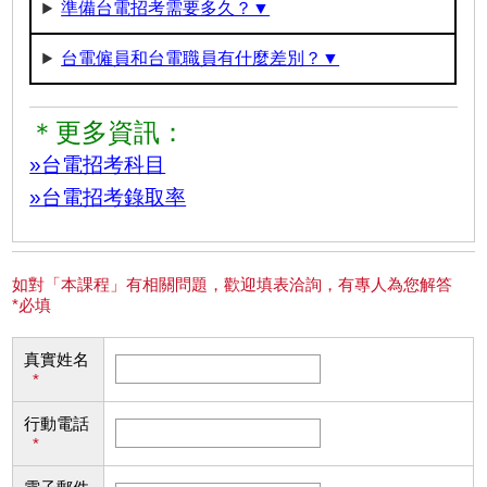
準備台電招考需要多久？▼
台電僱員和台電職員有什麼差別？▼
＊更多資訊：
»台電招考科目
»台電招考錄取率
如對「本課程」有相關問題，歡迎填表洽詢，有專人為您解答
*必填
真實姓名
*
行動電話
*