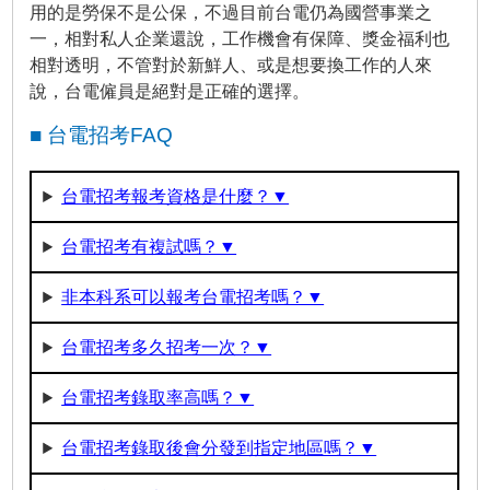
用的是勞保不是公保，不過目前台電仍為國營事業之
一，相對私人企業還說，工作機會有保障、獎金福利也
相對透明，不管對於新鮮人、或是想要換工作的人來
說，台電僱員是絕對是正確的選擇。
■ 台電招考FAQ
台電招考報考資格是什麼？▼
台電招考有複試嗎？▼
非本科系可以報考台電招考嗎？▼
台電招考多久招考一次？▼
台電招考錄取率高嗎？▼
台電招考錄取後會分發到指定地區嗎？▼