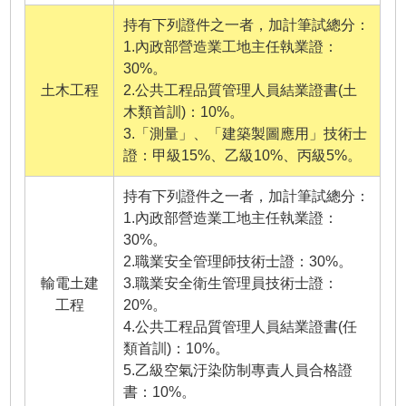
持有下列證件之一者，加計筆試總分：
1.內政部營造業工地主任執業證：
30%。
土木工程
2.公共工程品質管理人員結業證書(土
木類首訓)：10%。
3.「測量」、「建築製圖應用」技術士
證：甲級15%、乙級10%、丙級5%。
持有下列證件之一者，加計筆試總分：
1.內政部營造業工地主任執業證：
30%。
2.職業安全管理師技術士證：30%。
輸電土建
3.職業安全衛生管理員技術士證：
工程
20%。
4.公共工程品質管理人員結業證書(任
類首訓)：10%。
5.乙級空氣汙染防制專責人員合格證
書：10%。