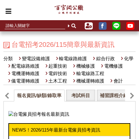
台電招考2026/115簡章與最新資訊
分類
變電設備維護
輸電線路維護
綜合行政
化學
配電線路維護
起重技術
機械修護
電機修護
電機運轉維護
電銲技術
輸電線路工程
儀電運轉維護
土木工程
機械運轉維護
會計
報名資訊/缺額/錄取率
考試科目
補習課程介紹
NEWS！2026/115年最新台電僱員招考資訊