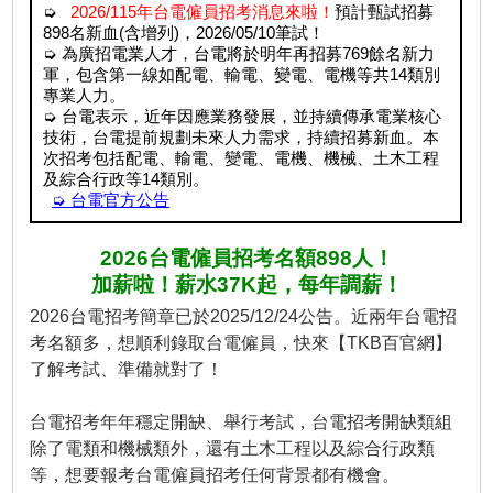
➭
2026/115年台電僱員招考消息來啦！
預計甄試招募
898名新血(含增列)，2026/05/10筆試！
➭ 為廣招電業人才，台電將於明年再招募769餘名新力
軍，包含第一線如配電、輸電、變電、電機等共14類別
專業人力。
➭ 台電表示，近年因應業務發展，並持續傳承電業核心
技術，台電提前規劃未來人力需求，持續招募新血。本
次招考包括配電、輸電、變電、電機、機械、土木工程
及綜合行政等14類別。
➭ 台電官方公告
2026台電僱員招考名額898人！
加薪啦！薪水37K起，每年調薪！
2026台電招考簡章已於2025/12/24公告。近兩年台電招
考名額多，想順利錄取台電僱員，快來【TKB百官網】
了解考試、準備就對了！
台電招考年年穩定開缺、舉行考試，台電招考開缺類組
除了電類和機械類外，還有土木工程以及綜合行政類
等，想要報考台電僱員招考任何背景都有機會。