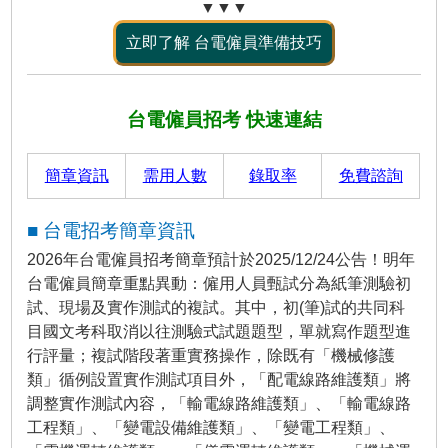
▼▼▼
立即了解 台電僱員準備技巧
台電僱員招考 快速連結
簡章資訊
需用人數
錄取率
免費諮詢
■ 台電招考簡章資訊
2026年台電僱員招考簡章預計於2025/12/24公告！明年
台電僱員簡章重點異動：僱用人員甄試分為紙筆測驗初
試、現場及實作測試的複試。其中，初(筆)試的共同科
目國文考科取消以往測驗式試題題型，單就寫作題型進
行評量；複試階段著重實務操作，除既有「機械修護
類」循例設置實作測試項目外，「配電線路維護類」將
調整實作測試內容，「輸電線路維護類」、「輸電線路
工程類」、「變電設備維護類」、「變電工程類」、