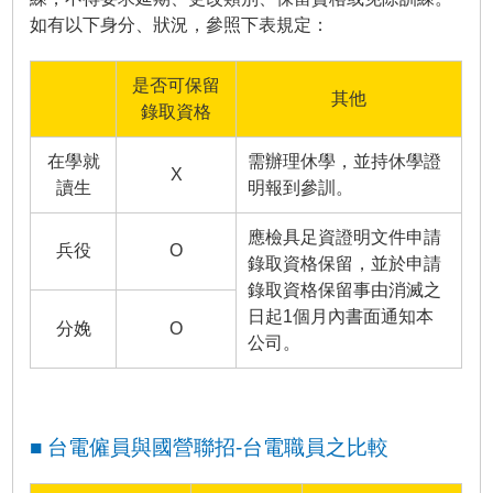
如有以下身分、狀況，參照下表規定：
是否可保留
其他
錄取資格
在學就
需辦理休學，並持休學證
X
讀生
明報到參訓。
應檢具足資證明文件申請
兵役
O
錄取資格保留，並於申請
錄取資格保留事由消滅之
日起1個月內書面通知本
分娩
O
公司。
■ 台電僱員與國營聯招-台電職員之比較