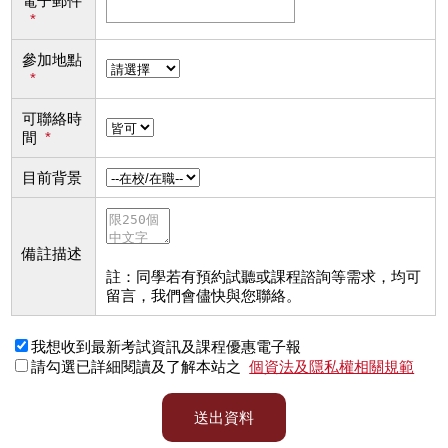
電子郵件
*
參加地點
*
可聯絡時
間
*
目前背景
備註描述
註：同學若有預約試聽或課程諮詢等需求，均可
留言，我們會儘快與您聯絡。
我想收到最新考試資訊及課程優惠電子報
請勾選已詳細閱讀及了解本站之
個資法及隱私權相關規範
送出資料