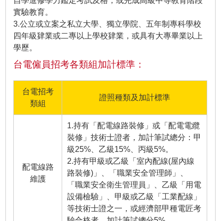
自學進修學力鑑定考試及格，或完成高級中等教育階段
實驗教育。
3.公立或立案之私立大學、獨立學院、五年制專科學校
四年級肄業或二專以上學校肄業，或具有大專畢業以上
學歷。
台電僱員招考各類組加計標準：
台電招考
證照種類及加計標準
類組
1.持有「配電線路裝修」或「配電電纜
裝修」技術士證者，加計筆試總分：甲
級25%、乙級15%、丙級5%。
2.持有甲級或乙級「室內配線(屋內線
配電線路
路裝修)」、「職業安全管理師」、
維護
「職業安全衛生管理員」、乙級「用電
設備檢驗」、甲級或乙級「工業配線」
等技術士證之一，或經濟部甲種電匠考
驗合格者，加計筆試總分5%。