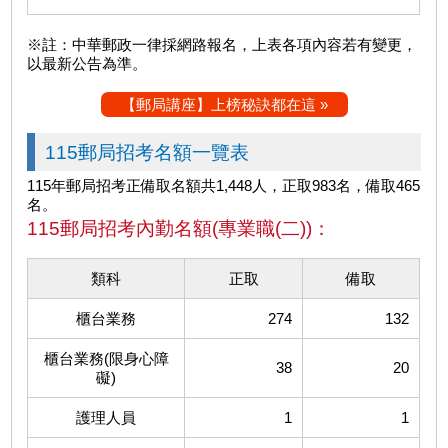
※註：中華郵政一律採網路報名，上表各項內容若有變更，
以最新公告為準。
【郵局講座】上榜秘訣都在這 »
115郵局招考名額一覽表
115年郵局招考正備取名額共1,448人，正取983名，備取465
名。
115郵局招考內勤名額(專業職(二))：
類科
正取
備取
櫃台業務
274
132
櫃台業務(限身心障
38
20
礙)
護理人員
1
1