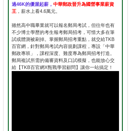
過46K的優渥起薪，
中華郵政晉升為國營事業薪資
王
，薪水上看4.6萬元。
雖然高中職畢業就可以報名郵局考試，但往年也有
不少博士學歷的考生報考郵局招考，可惜大多在筆
試或體測被刷掉。掌握郵局招考重點，就交給TKB
百官網，針對郵局考試內容規劃課程，專設「中華
郵政專班」，課程深度、難度專為郵局招考打造。
郵局複試所需的備審資料及口試模擬，也能放心交
給【TKB百官網X甄戰學習顧問】讓你一站搞定！