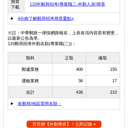
簡章
115年郵局招考(專業職二-外勤人員)簡章
下載
4分鐘了解郵局招考簡章重點»
※註：中華郵政一律採網路報名，上表各項內容若有變更，
以最新公告為準。
115郵局招考外勤名額(專業職(二))：
類科
正取
備取
郵遞業務
400
193
運輸業務
36
17
合計
436
210
各郵局/地區需用名額：
百官網【外勤專班】！立即試聽 »