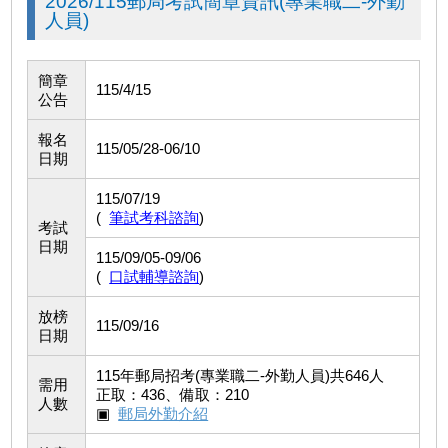
2026/115郵局考試簡章資訊(專業職二-外勤
人員)
簡章
115/4/15
公告
報名
115/05/28-06/10
日期
115/07/19
(
筆試考科諮詢
)
考試
日期
115/09/05-09/06
(
口試輔導諮詢
)
放榜
115/09/16
日期
115年郵局招考(專業職二-外勤人員)共646人
需用
正取：436、備取：210
人數
▣
郵局外勤介紹