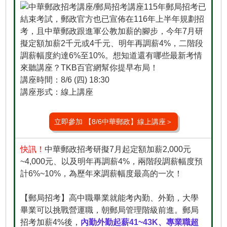
115年郵局招考已
結束考試，郵政官方也已宣佈在116年上半年規劃招
考，且中華郵政跟進軍公教加薪的腳步，今年7月研
擬定額加薪2千元或4千元、明年再調薪4%，二階段
調薪幅度約達6%至10%。想知道還有哪些最新考情
來聽講座？TKB百官網幫你提早布局！
講座時間：8/6 (四) 18:30
講座形式：線上講座
立即參加 【8/6中華郵政】線上講座＞
快訊！
中華郵政招考研擬7月起定額加薪2,000元
~4,000元、以及明年再調薪4%，兩階段調薪幅度預
計6%~10%，為歷年來調薪幅度最高的一次！
【郵局招考】高中職畢業就能考內勤、外勤，大學
畢業可以挑戰營運職，朝郵局管理階級前進。郵局
招考加薪4%後，
內勤外勤起薪41~43K、專業職超