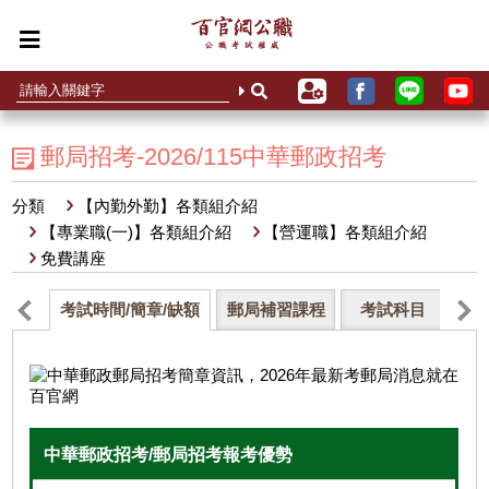
郵局招考-2026/115中華郵政招考
分類
【內勤外勤】各類組介紹
【專業職(一)】各類組介紹
【營運職】各類組介紹
免費講座
考試時間/簡章/缺額
郵局補習課程
考試科目
薪
中華郵政招考/郵局招考報考優勢