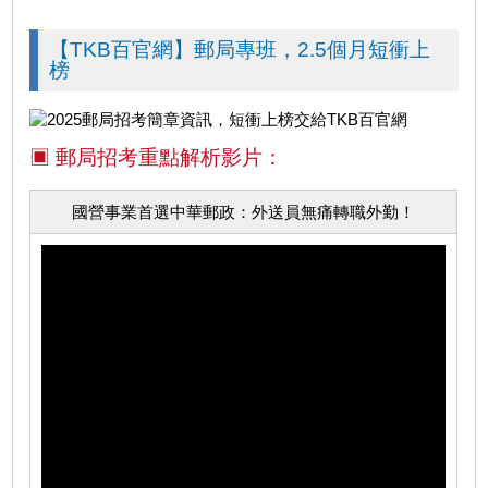
【TKB百官網】郵局專班，2.5個月短衝上
榜
▣ 郵局招考重點解析影片：
國營事業首選中華郵政：外送員無痛轉職外勤！