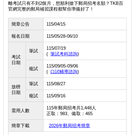
離考試只有不到2個月，想順利搶下郵局招考名額？TKB百
官網完整的郵局補習課程都幫你準備好了！
簡章公告
115/04/15
報名日期
115/05/28-06/10
115/07/19
筆試
(
筆試考科諮詢
)
考試
日期
115/09/05-09/06
複試
(
口試輔導諮詢
)
筆試
115/08/27
放榜
日期
複試
115/09/16
115年郵局招考共1,448人
需用人數
正取：983、備取：465
簡章下載
2026年郵局招考簡章