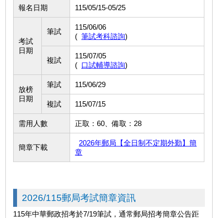
報名日期
115/05/15-05/25
115/06/06
筆試
(
筆試考科諮詢
)
考試
日期
115/07/05
複試
(
口試輔導諮詢
)
筆試
115/06/29
放榜
日期
複試
115/07/15
需用人數
正取：60、備取：28
2026年郵局【全日制不定期外勤】簡
簡章下載
章
2026/115郵局考試簡章資訊
115年中華郵政招考於7/19筆試，通常郵局招考簡章公告距