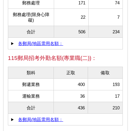
郵務處理
171
74
郵務處理(限身心障
22
7
礙)
合計
506
234
各郵局/地區需用名額：
115郵局招考外勤名額(專業職(二))：
類科
正取
備取
郵遞業務
400
193
運輸業務
36
17
合計
436
210
各郵局/地區需用名額：