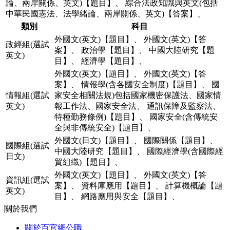
論、兩岸關係、英文)【題目】
、
綜合法政知識與英文(包括
中華民國憲法、法學緒論、兩岸關係、英文)【答案】
、
類別
科目
外國文(英文)【題目】
、
外國文(英文)【答
政經組(選試
案】
、
政治學【題目】
、
中國大陸研究【題
英文)
目】
、
經濟學【題目】
、
外國文(英文)【題目】
、
外國文(英文)【答
案】
、
情報學(含各國安全制度)【題目】
、
國
情報組(選試
家安全相關法規)包括國家機密保護法、國家情
英文)
報工作法、國家安全法、 通訊保障及監察法、
特種勤務條例)【題目】
、
國家安全(含傳統安
全與非傳統安全)【題目】
、
外國文(日文)【題目】
、
國際關係【題目】
、
國際組(選試
中國大陸研究【題目】
、
國際經濟學(含國際經
日文)
貿組織)【題目】
、
外國文(英文)【題目】
、
外國文(英文)【答
資訊組(選試
案】
、
資料庫應用【題目】
、
計算機概論【題
英文)
目】
、
網路應用與安全【題目】
、
關於我們
關於百官網公職