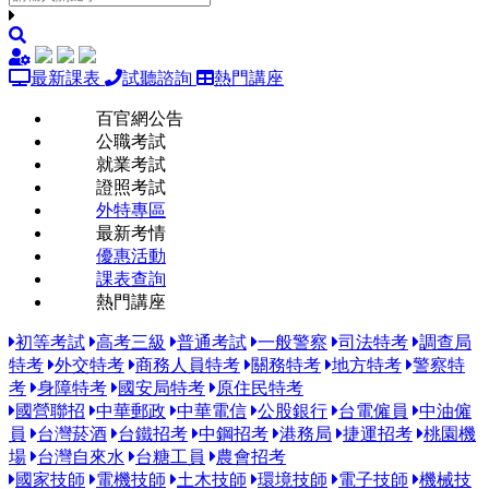
最新課表
試聽諮詢
熱門講座
百官網公告
公職考試
就業考試
證照考試
外特專區
最新考情
優惠活動
課表查詢
熱門講座
初等考試
高考三級
普通考試
一般警察
司法特考
調查局
特考
外交特考
商務人員特考
關務特考
地方特考
警察特
考
身障特考
國安局特考
原住民特考
國營聯招
中華郵政
中華電信
公股銀行
台電僱員
中油僱
員
台灣菸酒
台鐵招考
中鋼招考
港務局
捷運招考
桃園機
場
台灣自來水
台糖工員
農會招考
國家技師
電機技師
土木技師
環境技師
電子技師
機械技