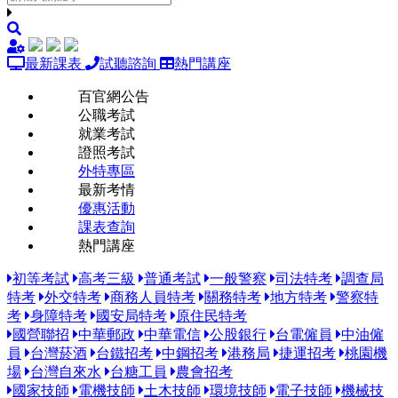
最新課表
試聽諮詢
熱門講座
百官網公告
公職考試
就業考試
證照考試
外特專區
最新考情
優惠活動
課表查詢
熱門講座
初等考試
高考三級
普通考試
一般警察
司法特考
調查局
特考
外交特考
商務人員特考
關務特考
地方特考
警察特
考
身障特考
國安局特考
原住民特考
國營聯招
中華郵政
中華電信
公股銀行
台電僱員
中油僱
員
台灣菸酒
台鐵招考
中鋼招考
港務局
捷運招考
桃園機
場
台灣自來水
台糖工員
農會招考
國家技師
電機技師
土木技師
環境技師
電子技師
機械技