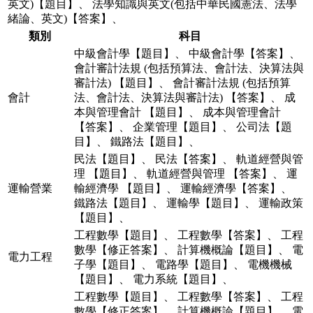
英文)【題目】
、
法學知識與英文(包括中華民國憲法、法學
緒論、英文)【答案】
、
類別
科目
中級會計學【題目】
、
中級會計學【答案】
、
會計審計法規 (包括預算法、會計法、決算法與
審計法) 【題目】
、
會計審計法規 (包括預算
會計
法、會計法、決算法與審計法) 【答案】
、
成
本與管理會計 【題目】
、
成本與管理會計
【答案】
、
企業管理【題目】
、
公司法【題
目】
、
鐵路法【題目】
、
民法【題目】
、
民法【答案】
、
軌道經營與管
理 【題目】
、
軌道經營與管理 【答案】
、
運
運輸營業
輸經濟學 【題目】
、
運輸經濟學【答案】
、
鐵路法【題目】
、
運輸學【題目】
、
運輸政策
【題目】
、
工程數學【題目】
、
工程數學【答案】
、
工程
數學【修正答案】
、
計算機概論【題目】
、
電
電力工程
子學【題目】
、
電路學【題目】
、
電機機械
【題目】
、
電力系統【題目】
、
工程數學【題目】
、
工程數學【答案】
、
工程
數學【修正答案】
、
計算機概論【題目】
、
電