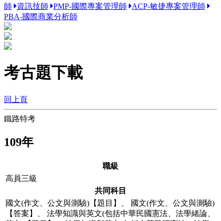
師
資訊技師
PMP-國際專案管理師
ACP-敏捷專案管理師
PBA-國際商業分析師
考古題下載
回上頁
鐵路特考
109年
職級
高員三級
共同科目
國文(作文、公文與測驗)【題目】
、
國文(作文、公文與測驗)
【答案】
、
法學知識與英文(包括中華民國憲法、法學緒論、