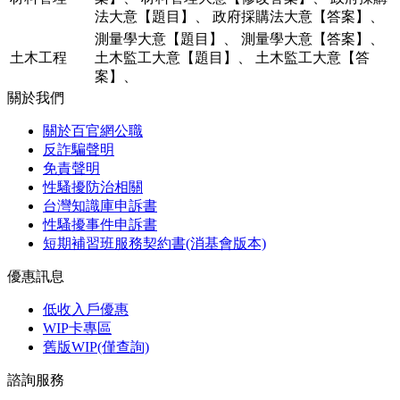
法大意【題目】
、
政府採購法大意【答案】
、
測量學大意【題目】
、
測量學大意【答案】
、
土木工程
土木監工大意【題目】
、
土木監工大意【答
案】
、
關於我們
關於百官網公職
反詐騙聲明
免責聲明
性騷擾防治相關
台灣知識庫申訴書
性騷擾事件申訴書
短期補習班服務契約書(消基會版本)
優惠訊息
低收入戶優惠
WIP卡專區
舊版WIP(僅查詢)
諮詢服務