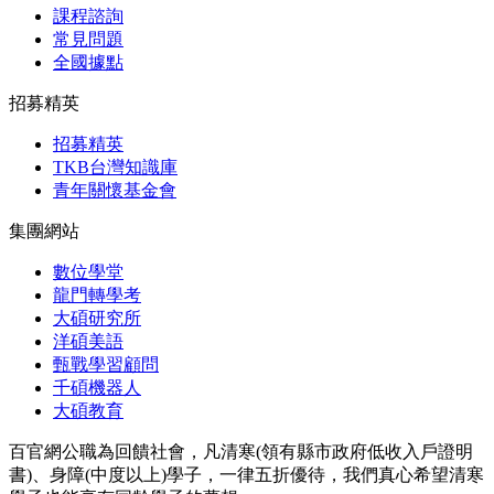
課程諮詢
常見問題
全國據點
招募精英
招募精英
TKB台灣知識庫
青年關懷基金會
集團網站
數位學堂
龍門轉學考
大碩研究所
洋碩美語
甄戰學習顧問
千碩機器人
大碩教育
百官網公職為回饋社會，凡清寒(領有縣市政府低收入戶證明
書)、身障(中度以上)學子，一律五折優待，我們真心希望清寒