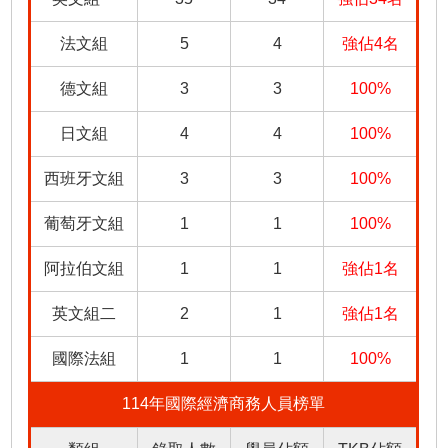
法文組
5
4
強佔4名
德文組
3
3
100%
日文組
4
4
100%
西班牙文組
3
3
100%
葡萄牙文組
1
1
100%
阿拉伯文組
1
1
強佔1名
英文組二
2
1
強佔1名
國際法組
1
1
100%
114年國際經濟商務人員榜單