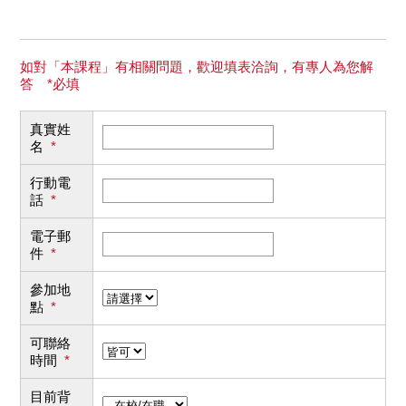
如對「本課程」有相關問題，歡迎填表洽詢，有專人為您解
答 *必填
真實姓
名
*
行動電
話
*
電子郵
件
*
參加地
點
*
可聯絡
時間
*
目前背