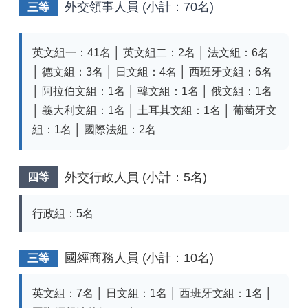
外交領事人員 (小計：70名)
三等
英文組一：
41
名 │ 英文組二：
2
名 │ 法文組：
6
名
│ 德文組：
3
名 │ 日文組：
4
名 │ 西班牙文組：
6
名
│ 阿拉伯文組：
1
名 │ 韓文組：
1
名 │ 俄文組：
1
名
│ 義大利文組：
1
名 │ 土耳其文組：
1
名 │ 葡萄牙文
組：
1
名 │ 國際法組：
2
名
外交行政人員 (小計：5名)
四等
行政組：
5
名
國經商務人員 (小計：10名)
三等
英文組：
7
名 │ 日文組：
1
名 │ 西班牙文組：
1
名 │