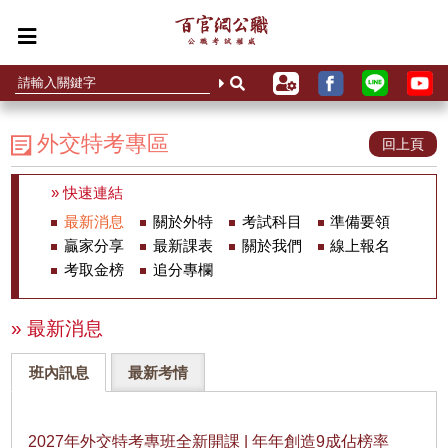
外交特考專區
回上頁
» 快速連結
最新消息
關於外特
考試科目
準備要領
贏家分享
最新課表
關於我們
線上報名
考取金榜
追分專欄
» 最新消息
班內訊息
最新考情
2027年外交特考專班全新開課 | 年年創造9成佔榜率