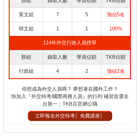
類組
錄取人數
學員佔額
TKB佔額
英文組
7
5
強佔5名
韓文組
1
1
100%
114年外交行政人員榜單
類組
錄取人數
學員佔額
TKB佔額
行政組
4
2
強佔2名
你想成為外交人員嗎？ 夢想著在國外工作？
快加入『外交特考/國際商務人員』的行列 補習首選全
台第一：TKB百官網公職
立即報名外交特考〖免費講座〗