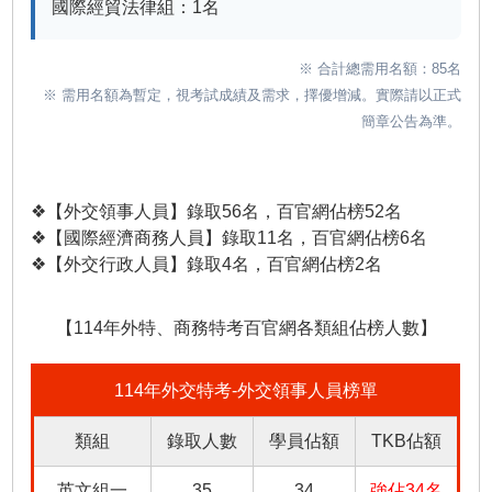
國際經貿法律組：
1
名
※ 合計總需用名額：85名
※ 需用名額為暫定，視考試成績及需求，擇優增減。實際請以正式
簡章公告為準。
❖【外交領事人員】錄取56名，百官網佔榜52名
❖【國際經濟商務人員】錄取11名，百官網佔榜6名
❖【外交行政人員】錄取4名，百官網佔榜2名
【114年外特、商務特考百官網各類組佔榜人數】
114年外交特考-外交領事人員榜單
類組
錄取人數
學員佔額
TKB佔額
英文組一
35
34
強佔34名