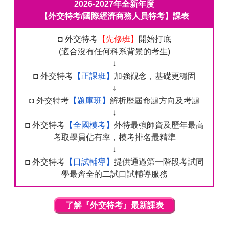
2026-2027年全新年度
【外交特考/國際經濟商務人員特考】課表
◘ 外交特考
【先修班】
開始打底
(適合沒有任何科系背景的考生)
↓
◘ 外交特考
【正課班】
加強觀念，基礎更穩固
↓
◘ 外交特考
【題庫班】
解析歷屆命題方向及考題
↓
◘ 外交特考
【全國模考】
外特最強師資及歷年最高
考取學員佔有率，模考排名最精準
↓
◘ 外交特考
【口試輔導】
提供通過第一階段考試同
學最齊全的二試口試輔導服務
了解『外交特考』最新課表