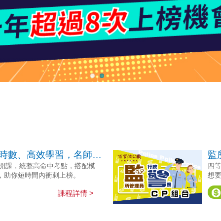
一般行政速成班，短時數、高效學習，名師雙強助你上榜！
手開課，統整高命中考點，搭配模
四
，助你短時間內衝刺上榜。
想要
理
課程詳情 >
特