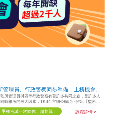
監所管理員、行政警察同步準備，上榜機會加倍-TKB百官網公職
等監所管理員與四等行政警察有著許多共同之處，是許多人
同時報考的最大因素，TKB百官網公職現正推出【監所管
員與行政警察】超高CP組合專案，讓你同時擁有一般警察
兩種考試一次給你，超划算！
課程詳情 >
考與司法特考入門券，公職上榜近在眼前！