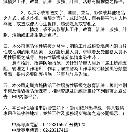
減損與工作、教育、訓練、服務、計畫、活動有關權益之條件。
2、以展示或播送文字、圖畫、聲音、影像或其他物品
之方式，或以歧視、侮辱之言行，或以他法，而有損害他人人格
尊嚴，或造成使人心生畏怖、感受敵意或冒犯之
情境，或不當影響其工作、教育、訓練、服務、計
劃、活動或正常生活之進行。
四、本公司應防治性騷擾之發生，消除工作或服務場所內源自於
性或性別的敵意因素，以保護所屬人員、求職者及受服務人員不
受性騷擾之威脅。如有性騷擾或疑似情事發生時，
應即檢討、改善防治措施。另針對所屬人員於非雇主所能支
配、管理之工作場所工作者，雇主應為工作環境性騷擾風險類型
辨識、提供必要防護措施，並事前詳為告知。
五、本公司定期實施防治工作場所性騷擾之教育訓練，規劃性別
平權及性騷擾防治課程，相關資訊及訓練計畫於下列顯著之處公
告：EIP內部平台。
六、本公司性騷擾申訴管道如下：(請明確列出專線、傳真號碼、
專用信箱收件地址，並於工作及服務場所顯著之處公開揭示。)
申訴專線電話：02-23315551 分機120
申訴專用傳真：02-23317416