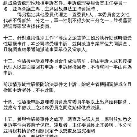
組成負責處理性騷擾申訴案件。申訴處理委員會置主任委員一
名，並為會議主席，主席因故無法主持會議時，
得另指定其他委員代理之；置委員5人，本委員會之女性
代表不得低於二分之一，單一性別不得少於三分之一，並視需要
聘請專家學者擔任委員。
十二、針對適用性別工作平等法之派遣勞工如於執行勤務時遭受
性騷擾事件，本公司將受理申訴，並與派遣事業單位共同調查，
且將調查結果通知派遣事業單位及當事人。
十三、性騷擾申訴處理委員會作成決議前，得由申訴人或其授權
代理人以書面撤回其申訴；申訴經撤回者，不得就同一事由再為
申訴。
前項情形於性騷擾防治法事件之申訴，除經主管機關調解成立且
撤回申訴者外，不在此限。
十四、性騷擾申訴處理委員會應有委員半數以上出席始得開會，
並應有半數以上之出席委員之同意始得做成決議。
十五、參與性騷擾事件之處理、調查及決議人員，應對於知悉之
申訴事件內容應予保密。違反者，主任委員終止其參與，本公司
並得視其情節依相關規定予以懲處及追究相關
責任，並解除其聘任。