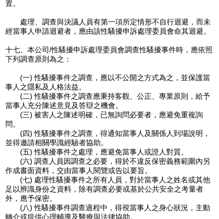
置。
處理、調查與決議人員有第一項所定情形不自行迴避，而未
經當事人申請迴避者，應由該性騷擾申訴處理委員會命其迴避。
十七、本公司/性騷擾申訴處理委員會調查性騷擾事件時，應依照
下列調查原則為之：
(一) 性騷擾事件之調查，應以不公開之方式為之，並保護當
事人之隱私及人格法益。
(二) 性騷擾事件之調查應秉持客觀、公正、專業原則，給予
當事人充分陳述意見及答辯之機會。
(三) 被害人之陳述明確，已無詢問必要者，應避免重複詢
問。
(四) 性騷擾事件之調查，得通知當事人及關係人到場說明，
並得邀請相關學識經驗者協助。
(五) 性騷擾事件之處理，應避免當事人或證人對質。
(六) 調查人員因調查之必要，得於不違反保密義務範圍內另
作成書面資料，交由當事人閱覽或告以要旨。
(七) 處理性騷擾事件之所有人員，對於當事人之姓名或其他
足以辨識身份之資料，除有調查必要或基於公共安全之考量者
外，應予保密。
(八) 性騷擾事件調查過程中，得視當事人之身心狀況，主動
轉介或提供心理輔導及醫療與法律協助。