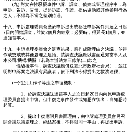
(九) 對於在性騷擾事件申訴、調查、偵察或審理程序中，為
申訴、告訴、告發、提起訴訟、作證、提供協助或其他參與行為
之人，不得為不當之差別待遇。
十八、申訴處理委員會應於申訴提出或移送申訴案件到達之日起
7日內開始調查，並於2個月內結案；必要時，得延長1個月，並
通知當事人。
十九、申訴處理委員會之調查結果，應作成附理由之決議，並得
作成懲戒或其他處理之建議。該調查決議應以書面通知當事人及
本公司/機構/機關〔若為本辦法第三條第(二)款之
性騷擾事件，調查決議應併送臺北市政府社會局〕，並註
明對申訴案之決議有異議者，依下列法令得提出之救濟途徑。
(一)性別工作平等法之申復機制：
1、於調查決議送達當事人之次日起20日內向原申訴處
理委員會提出申復。但申復之事由發生或知悉在後者，自知悉時
起算。
2、提出申復應附具書面理由，由申訴處理委員會另召
開會議決議處理之。經結案後，不得就同一事由，再提出申訴。