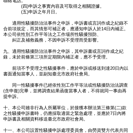
聯絡電話。
(四)申訴之事實內容及可取得之相關證據。
(五)申訴之年月日。
適用性騷擾防治法事件之申訴，申訴書或言詞作成之紀錄不
合前項規定，而其情形可補正者，應通知申訴人於14日內補正。
本公司依性別工作平等法之工作場所性騷擾預防、
糾正及補救義務，不因申訴不受理而受影響。
九、適用性騷擾防治法事件之申訴，其申訴書或言詞作成之紀
錄，未於前條第三項所定期限內補正者，應不予受理。
前項不予受理之性騷擾事件，應於申訴或移送到達20日內以
書面通知當事人，並副知臺北市政府社會局。
同一性騷擾事件已經依性別工作平等法或性騷擾防治法調查
(含申復)完畢，並將調查結果函復當事人者，不得就同一事由再
提申訴。
十、本公司雖非行為人所屬單位，於接獲本辦法第三條第(二)款
之性騷擾申訴書時，仍應採取適當之緊急處理，並應於7日內將
申訴書及相關資料移送臺北市政府社會局。
十一、本公司設置性騷擾申訴處理委員會，由勞資雙方代表共同