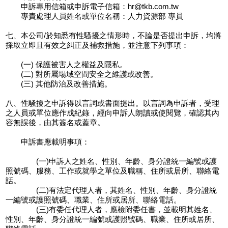
申訴專用信箱或申訴電子信箱：hr@tkb.com.tw
專責處理人員姓名或單位名稱：人力資源部 專員
七、本公司/於知悉有性騷擾之情形時，不論是否提出申訴，均將
採取立即且有效之糾正及補救措施，並注意下列事項：
(一) 保護被害人之權益及隱私。
(二) 對所屬場域空間安全之維護或改善。
(三) 其他防治及改善措施。
八、性騷擾之申訴得以言詞或書面提出。以言詞為申訴者，受理
之人員或單位應作成紀錄，經向申訴人朗讀或使閱覽，確認其內
容無誤後，由其簽名或蓋章。
申訴書應載明事項：
(一)申訴人之姓名、性別、年齡、身分證統一編號或護
照號碼、服務、工作或就學之單位及職稱、住所或居所、聯絡電
話。
(二)有法定代理人者，其姓名、性別、年齡、身分證統
一編號或護照號碼、職業、住所或居所、聯絡電話。
(三)有委任代理人者，應檢附委任書，並載明其姓名、
性別、年齡、身分證統一編號或護照號碼、職業、住所或居所、