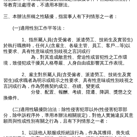
等教育法處理者，不適用本辦法。
三、本辦法所稱之性騷擾，指當事人有下列情形之一者：
(一)適用性別工作平等法：
1、指所屬人員(含受僱者、派遣勞工、技術生及實習生)
於執行職務時，任何人(含雇主、各級主管、員工、客戶…等)以
性要求、具有性意味或性別歧視之言詞或行
為，對其造成敵意性、脅迫性或冒犯性之工作環
境，致侵犯或干擾其人格尊嚴、人身自由或影響其工作表現。
2、雇主對所屬人員(含受僱者、派遣勞工、技術生及實
習生)或求職者為明示或暗示之性要求、具有性意味或性別歧視之
言詞或行為，作為勞務契約成立、存續、變更或
分發、配置、報酬、考績、陞遷、降調、獎懲之交
換條件。
(二)適用性騷擾防治法：除性侵害犯罪以外(性侵害犯罪部
分，除申訴程序外，準用本辦法相關規定)，對他人實施違反其意
願而與性或性別有關之行為，且有下列情形之一者：
1、以該他人順服或拒絕該行為，作為其獲得、喪失或