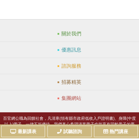
關於我們
優惠訊息
諮詢服務
招募精英
集團網站
百官網公職為回饋社會，凡清寒(領有縣市政府低收入戶證明書)、身障(中度
以上)學子，一律五折優待，我們真心希望清寒學子也能享有同齡學子的夢
想。
最新課表
試聽諮詢
熱門講座
Copyright © TKB臺灣知識庫 All Rights Reserved.