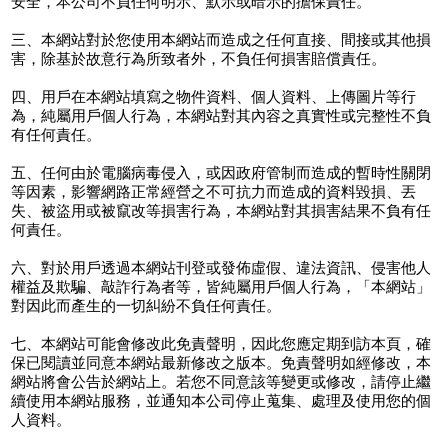
安全，本公司不負任何明示、默示或暗示的擔保責任。
三、本網站對於您使用本網站而造成之任何直接、間接或其他損
害，除基於故意行為所致者外，不負任何損害賠償責任。
四、用戶在本網站填寫之物件資料、個人資料、上傳圖片等行
為，純屬用戶個人行為，本網站對其內容之真實性或完整性不負
有任何責任。
五、任何由於電腦病毒侵入，或因政府管制而造成的暫時性關閉
等因素，影響網路正常經營之不可抗力而造成的資料毀損、丟
失、被盜用或被竄改等損害行為，本網站對其損害結果不負有任
何責任。
六、對於用戶透過本網站刊登或發佈虛假、違法資訊、侵害他人
權益及欺騙、敲詐行為者等，皆純屬用戶個人行為，「本網站」
對因此而產生的一切糾紛不負任何責任。
七、本網站可能會修改此免責聲明，因此您應定期到訪本頁，確
保已閱讀並同意本網站最新修改之版本。免責聲明如經修改，本
網站將會公告於網站上。若您不同意該等變更或修改，請停止繼
續使用本網站服務，並通知本公司停止蒐集、處理及使用您的個
人資料。