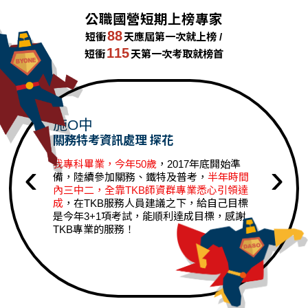
公職國營短期上榜專家
李O宣
高考化學安全
榜首
88
短衝
天應屆第一次就上榜 /
115
短衝
天第一次考取就榜首
林O翔
高考僑務行政
榜首
蔡O樺
高考環境檢驗
榜首
陳O媛
普考僑務行政
榜首
施O中
關務特考資訊處理 探花
李O儀
普考環保行政
榜首
‹
›
我專科畢業，今年50歲
，2017年底開始準
施O澤
普考環境工程
榜首
備，陸續參加關務、鐵特及普考，
半年時間
內三中二，全靠TKB師資群專業悉心引領達
張O維
普考環境工程
榜首
成
，在TKB服務人員建議之下，給自己目標
是今年3+1項考試，能順利達成目標，感謝
陳O杰
普考環境檢驗
榜首
TKB專業的服務！
蔡O宏
地特三等機械工程
榜首
湯O榮
地特三等環保技術
榜首