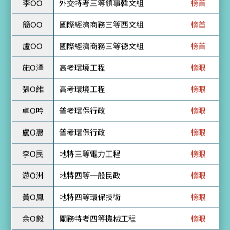
盧OO
國際經濟商務三等德文組
榜首
施O澤
高考環境工程
榜眼
張O維
高考環境工程
榜眼
卓O吟
普考環保行政
榜眼
盧O惠
普考環保行政
榜眼
李O民
地特三等電力工程
榜眼
游O洲
地特四等一般民政
榜眼
黃O鳳
地特四等環保技術
榜眼
余O毅
關務特考四等機械工程
榜眼
謝OO
外交特考三等領事日文組
榜眼
趙OO
外交特考三等領事西文組
榜眼