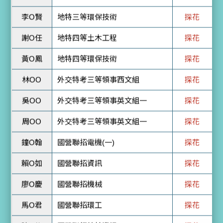
謝O任
地特四等土木工程
探花
黃O鳳
地特四等環保技術
探花
林OO
外交特考三等領事西文組
探花
吳OO
外交特考三等領事英文組一
探花
周OO
外交特考三等領事英文組一
探花
鐘O翰
國營聯招電機(一)
探花
賴O如
國營聯招資訊
探花
廖O慶
國營聯招機械
探花
馬O君
國營聯招環工
探花
陳O仲
國營聯招統計資訊
探花
王O婷
中華電信企業客戶技術服務
探花