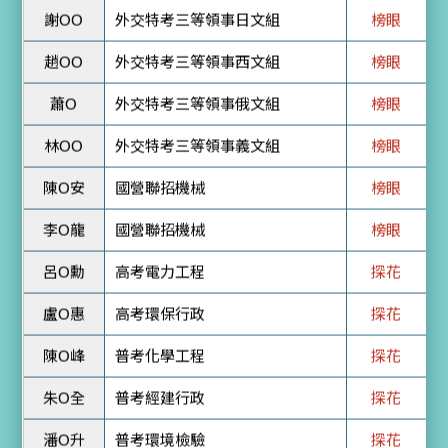
蕭O
外交特考三等領事俄文組
榜眼
林OO
外交特考三等領事義文組
榜眼
陳O安
國營聯招機械
榜眼
李O龍
國營聯招機械
榜眼
呂O勳
高考電力工程
探花
盧O惠
高考環保行政
探花
陳O峰
普考化學工程
探花
朱O全
普考經建行政
探花
潘O升
普考環境檢驗
探花
李O賢
地特三等環保技術
探花