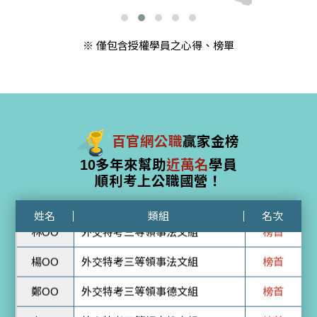
賴O萍
地特四等環保行政
榜首
陳O杰
地特四等環境檢驗
榜首
※ 僅包含授權學員之心得、榜單
陳O佑
一般警察三等消防警察
榜首
李OO
外交特考三等領事英文組一
榜首
劉OO
外交特考三等領事日文組
榜首
百官網公職
贏家金榜
何OO
外交特考三等領事西文組
榜首
10多年來幫助
近萬名
學員
順利考上公職國營！
林OO
外交特考三等領事法文組
榜首
楊OO
外交特考三等領事法文組
榜首
姓名
類組
名次
鄭OO
外交特考三等領事德文組
榜首
李OO
外交特考三等領事韓文組
榜首
簡OO
國際經濟商務三等西文組
榜首