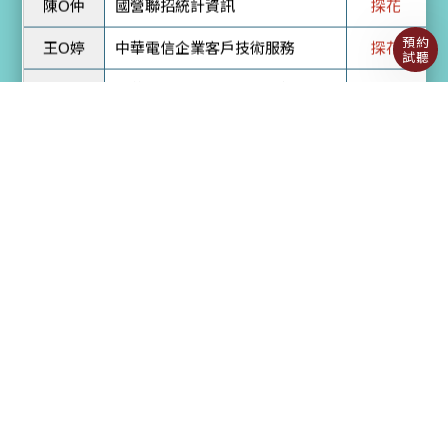
中華電信電信網路規劃設計及維
洪O翔
探花
預約
運
試聽
劉O緯
高考化學工程
榜首
李O宣
高考化學安全
榜首
林O翔
高考僑務行政
榜首
蔡O樺
高考環境檢驗
榜首
陳O媛
普考僑務行政
榜首
李O儀
普考環保行政
榜首
施O澤
普考環境工程
榜首
張O維
普考環境工程
榜首
陳O杰
普考環境檢驗
榜首