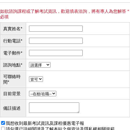
如欲諮詢課程或了解考試資訊，歡迎填表洽詢，將有專人為您解答 *
必填
真實姓名
*
行動電話
*
電子郵件
*
諮詢地點
*
可聯絡時
間
*
目前背景
備註描述
我想收到最新考試資訊及課程優惠電子報
請勾選已詳細閱讀及了解本站之
個資法及隱私權相關規範
。