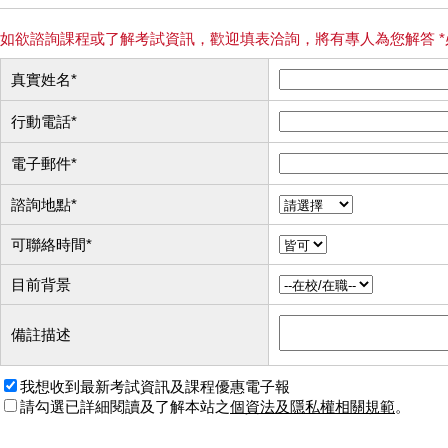
如欲諮詢課程或了解考試資訊，歡迎填表洽詢，將有專人為您解答 *
真實姓名
*
行動電話
*
電子郵件
*
諮詢地點
*
可聯絡時間
*
目前背景
備註描述
我想收到最新考試資訊及課程優惠電子報
請勾選已詳細閱讀及了解本站之
個資法及隱私權相關規範
。